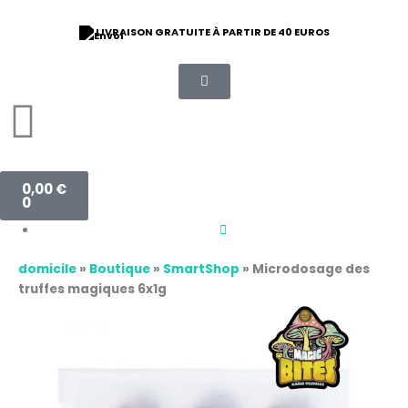
Aller
au
LIVRAISON GRATUITE À PARTIR DE 40 EUROS
⭐ 9/10 NOTE D'ORDRE
contenu
Panier
0,00
€
0
domicile
»
Boutique
»
SmartShop
»
Microdosage des
truffes magiques 6x1g