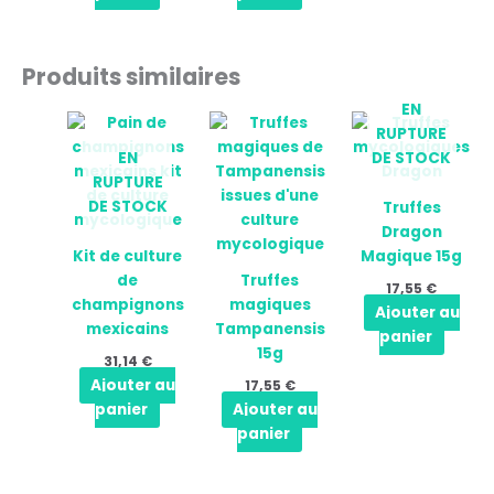
Produits similaires
EN
RUPTURE
EN
DE STOCK
RUPTURE
DE STOCK
Truffes
Dragon
Kit de culture
Magique 15g
de
Truffes
17,55
€
champignons
magiques
Ajouter au
mexicains
Tampanensis
panier
15g
31,14
€
Ajouter au
17,55
€
panier
Ajouter au
panier