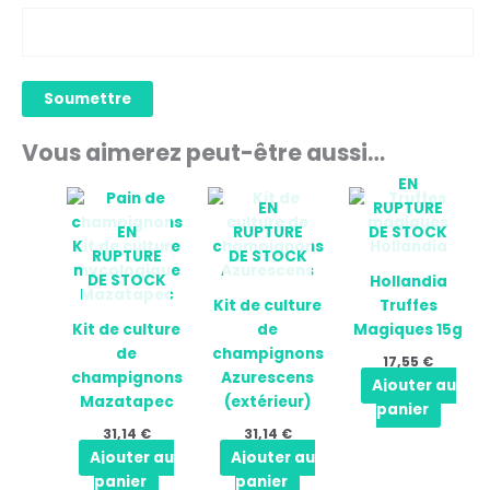
Vous aimerez peut-être aussi…
EN
EN
RUPTURE
EN
RUPTURE
DE STOCK
RUPTURE
DE STOCK
DE STOCK
Hollandia
Kit de culture
Truffes
Kit de culture
de
Magiques 15g
de
champignons
17,55
€
champignons
Azurescens
Ajouter au
Mazatapec
(extérieur)
panier
31,14
€
31,14
€
Ajouter au
Ajouter au
panier
panier