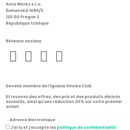
Aura Works s.r.o.
Šumavská 1094/3
120 00 Prague 2
République tchèque
Réseaux sociaux
F
I
W
L
a
n
h
i
c
s
a
n
Devenir membre de l'Iguana Smoke Club
e
t
t
k
Et recevez des offres, des prix et des produits dérivés
exclusifs, ainsi qu'une réduction 20% sur votre premier
achat.
b
a
s
e
Adresse
o
g
a
d
électronique
Acceptation
J'ai lu et j'accepte les
politique de confidentialité