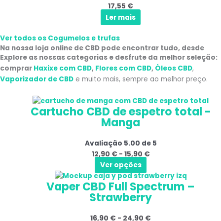
17,55
€
Ler mais
Ver todos os Cogumelos e trufas
Na nossa loja online de CBD pode encontrar tudo, desde
Explore as nossas categorias e desfrute da melhor seleção:
comprar
Haxixe com CBD
,
Flores com CBD
,
Óleos CBD
,
Vaporizador de CBD
e muito mais, sempre ao melhor preço.
Este
Gama
Cartucho CBD de espetro total -
produto
de
Manga
tem
preços:
várias
12,90 €
Avaliação
5.00
de 5
variantes.
a
12,90
€
-
15,90
€
As
15,90 €
Ver opções
opções
Este
Gama
podem
Vaper CBD Full Spectrum –
produto
de
ser
Strawberry
tem
preços:
selecionadas
várias
16,90 €
na
16,90
€
-
24,90
€
variantes.
a
página