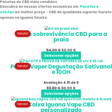
Pacotes de CBD mais vendidos
Descubra as nossas ofertas exclusivas em
Pacotes e
ofertas
ao melhor preço - CBD de qualidade superior barato
apenas na Iguana Smoke.
O
O
Kit de sobrevivência CBD para a
preço
preço
Venda!
praia
original
atual
era:
é:
64,00
€
50,00
€
64,00 €.
50,00 €.
Selecionar opções
O
O
Pack 2 Vaper Degustação Sativanol
preço
preço
Venda!
e 10OH
original
atual
era:
é:
Avaliação
4.91
de 5
69,80 €.
60,00 €.
69,80
€
60,00
€
Selecionar opções
O
O
Caixa Iguana Vape CBD
preço
preço
Venda!
personalizado
original
atual