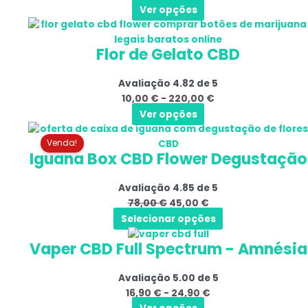
Ver opções
As
220,00 €
Este
Gama
opções
produto
de
podem
Flor de Gelato CBD
tem
preços:
ser
várias
10,00 €
selecionadas
Avaliação
4.82
de 5
variantes.
a
na
10,00
€
-
220,00
€
As
220,00 €
página
Ver opções
opções
do
O
O
podem
produto
preço
preço
Venda!
ser
Iguana Box CBD Flower Degustação
original
atual
selecionadas
era:
é:
na
Avaliação
4.85
de 5
78,00 €.
45,00 €.
página
78,00
€
45,00
€
do
Selecionar opções
produto
Este
Gama
Vaper CBD Full Spectrum - Amnésia
produto
de
tem
preços:
Avaliação
5.00
de 5
várias
16,90 €
16,90
€
-
24,90
€
variantes.
a