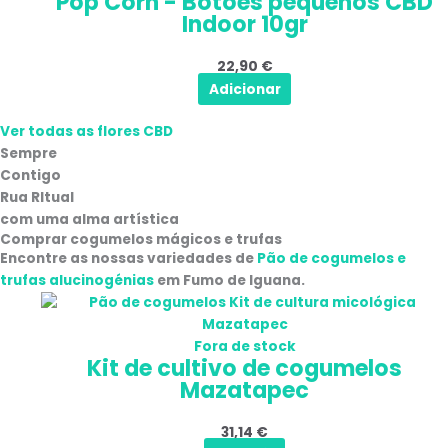
Pop Corn - Botões pequenos CBD
produto
Indoor 10gr
22,90
€
Adicionar
Ver todas as flores CBD
Sempre
Contigo
Rua RItual
com uma alma artística
Comprar cogumelos mágicos e trufas
Encontre as nossas variedades de
Pão de cogumelos e
trufas alucinogénias
em
Fumo de Iguana
.
Fora de stock
Kit de cultivo de cogumelos
Mazatapec
31,14
€