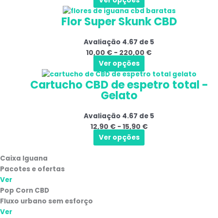
Ver opções
As
24,90 €
Este
Gama
opções
Flor Super Skunk CBD
produto
de
podem
tem
preços:
ser
Avaliação
4.67
de 5
várias
10,00 €
selecionadas
10,00
€
-
220,00
€
variantes.
a
na
Ver opções
As
220,00 €
página
Este
Gama
opções
do
Cartucho CBD de espetro total -
produto
de
podem
produto
Gelato
tem
preços:
ser
várias
12,90 €
selecionadas
Avaliação
4.67
de 5
variantes.
a
na
12,90
€
-
15,90
€
As
15,90 €
página
Ver opções
opções
do
podem
produto
Caixa Iguana
ser
Pacotes e ofertas
selecionadas
Ver
na
Pop Corn CBD
página
Fluxo urbano sem esforço
do
Ver
produto