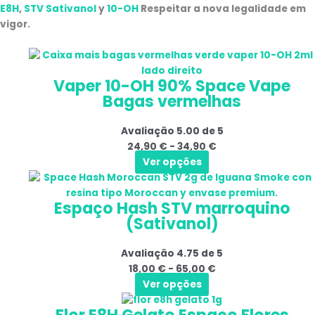
E8H
,
STV Sativanol
y
10-OH
Respeitar a nova legalidade em
vigor.
Este
Gama
produto
de
Vaper 10-OH 90% Space Vape
tem
preços:
Bagas vermelhas
várias
24,90 €
variantes.
a
Avaliação
5.00
de 5
As
34,90 €
24,90
€
-
34,90
€
opções
Ver opções
podem
Este
Gama
ser
produto
de
selecionadas
Espaço Hash STV marroquino
tem
preços:
na
(Sativanol)
várias
18,00 €
página
variantes.
a
do
Avaliação
4.75
de 5
As
65,00 €
produto
18,00
€
-
65,00
€
opções
Ver opções
podem
Este
Gama
ser
produto
de