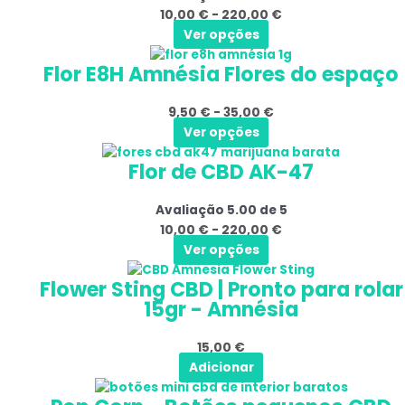
10,00
€
-
220,00
€
As
220,00 €
Ver opções
opções
Este
Gama
podem
Flor E8H Amnésia Flores do espaço
produto
de
ser
tem
preços:
selecionadas
9,50
€
-
35,00
€
várias
9,50 €
na
Ver opções
variantes.
a
página
Este
Gama
As
35,00 €
do
Flor de CBD AK-47
produto
de
opções
produto
tem
preços:
podem
Avaliação
5.00
de 5
várias
10,00 €
ser
10,00
€
-
220,00
€
variantes.
a
selecionadas
Ver opções
As
220,00 €
na
opções
página
Flower Sting CBD | Pronto para rolar
podem
do
15gr - Amnésia
ser
produto
selecionadas
15,00
€
na
Adicionar
página
do