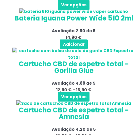
Ver opções
As
24,90 €
do
opções
produto
Bateria Iguana Power Wide 510 2ml
podem
ser
Avaliação
2.50
de 5
selecionadas
14,90
€
na
Adicionar
página
Este
Gama
do
produto
de
produto
Cartucho CBD de espetro total -
tem
preços:
Gorilla Glue
várias
12,90 €
variantes.
a
Avaliação
4.88
de 5
As
15,90 €
12,90
€
-
15,90
€
opções
Ver opções
podem
Este
Gama
ser
Cartucho CBD de espetro total -
produto
de
selecionadas
Amnesia
tem
preços:
na
várias
12,90 €
página
Avaliação
4.20
de 5
variantes.
a
do