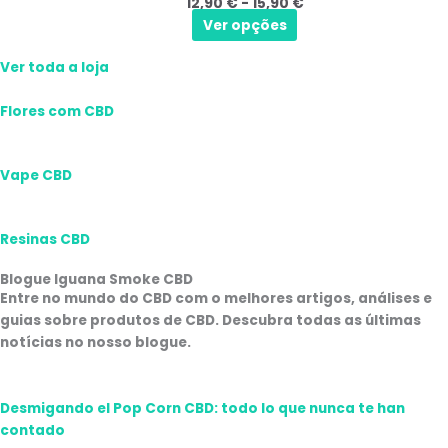
12,90
€
-
15,90
€
As
15,90 €
produto
Ver opções
opções
podem
Ver toda a loja
ser
selecionadas
Flores com CBD
na
página
do
Vape CBD
produto
Resinas CBD
Blogue Iguana Smoke CBD
Entre no mundo do CBD com o
melhores artigos, análises e
guias sobre produtos de CBD
. Descubra todas as últimas
notícias no nosso blogue.
Desmigando el Pop Corn CBD: todo lo que nunca te han
contado