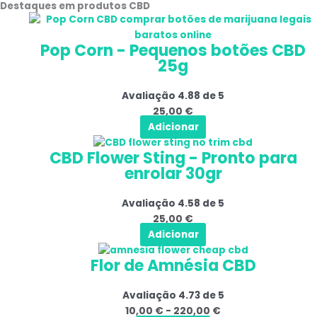
Destaques em produtos CBD
na
página
do
Pop Corn - Pequenos botões CBD
produto
25g
Avaliação
4.88
de 5
25,00
€
Adicionar
CBD Flower Sting - Pronto para
enrolar 30gr
Avaliação
4.58
de 5
25,00
€
Adicionar
Este
Gama
Flor de Amnésia CBD
produto
de
tem
preços:
Avaliação
4.73
de 5
várias
10,00 €
10,00
€
-
220,00
€
variantes.
a