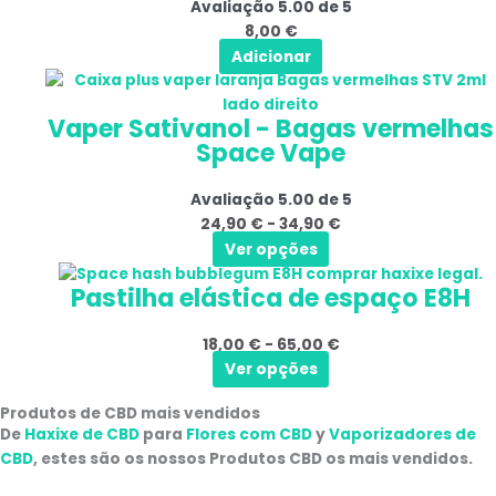
Avaliação
5.00
de 5
página
8,00
€
do
Adicionar
produto
Este
Gama
produto
de
Vaper Sativanol - Bagas vermelhas
tem
preços:
Space Vape
várias
24,90 €
variantes.
a
Avaliação
5.00
de 5
As
34,90 €
24,90
€
-
34,90
€
opções
Ver opções
podem
Este
Gama
ser
Pastilha elástica de espaço E8H
produto
de
selecionadas
tem
preços:
na
18,00
€
-
65,00
€
várias
18,00 €
página
Ver opções
variantes.
a
do
As
65,00 €
produto
Produtos de CBD mais vendidos
opções
De
Haxixe de CBD
para
Flores com CBD
y
Vaporizadores de
podem
CBD
, estes são os nossos
Produtos CBD
os mais vendidos.
ser
selecionadas