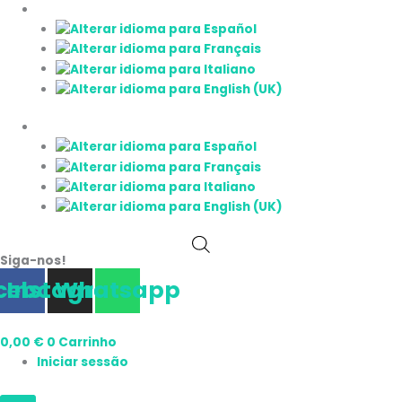
Saltar
para
o
conteúdo
Siga-nos!
cebook
Instagram
Whatsapp
0,00
€
0
Carrinho
Iniciar sessão