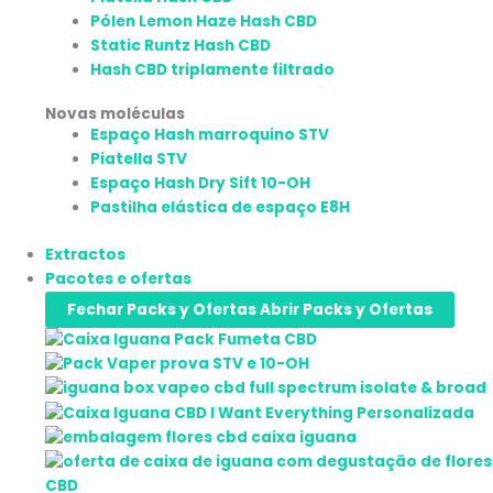
Pólen Lemon Haze Hash CBD
Static Runtz Hash CBD
Hash CBD triplamente filtrado
Novas moléculas
Espaço Hash marroquino STV
Piatella STV
Espaço Hash Dry Sift 10-OH
Pastilha elástica de espaço E8H
Extractos
Pacotes e ofertas
Fechar Packs y Ofertas
Abrir Packs y Ofertas