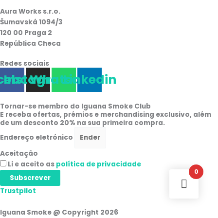
Aura Works s.r.o.
Šumavská 1094/3
120 00 Praga 2
República Checa
Redes sociais
cebook
Instagram
Whatsapp
Linkedin
Tornar-se membro do Iguana Smoke Club
E receba ofertas, prémios e merchandising exclusivo, além
de um desconto 20% na sua primeira compra.
Endereço eletrónico
Aceitação
Li e aceito as
política de privacidade
0
Subscrever
Trustpilot
Iguana Smoke @ Copyright 2026