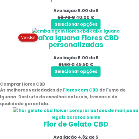
era:
é:
Avaliação
5.00
de 5
59,70 €.
40,00 €.
59,70
€
40,00
€
Selecionar opções
O
O
Caixa Iguana Flores CBD
preço
preço
Venda!
personalizadas
original
atual
era:
é:
Avaliação
5.00
de 5
81,50 €.
49,90 €.
81,50
€
49,90
€
Selecionar opções
Comprar flores CBD
As melhores variedades de
Flores com CBD
de Fumo de
Iguana
. Desfrute de escolhas naturais, frescas e de
qualidade garantida.
Este
Gama
produto
de
Flor de Gelato CBD
tem
preços:
várias
10,00 €
Avaliação
4.82
de 5
variantes.
a