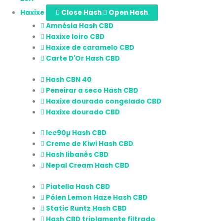
Haxixe
Close Hash
Open Hash
Amnésia Hash CBD
Haxixe loiro CBD
Haxixe de caramelo CBD
Carte D'Or Hash CBD
Hash CBN 40
Peneirar a seco Hash CBD
Haxixe dourado congelado CBD
Haxixe dourado CBD
Ice90µ Hash CBD
Creme de Kiwi Hash CBD
Hash libanês CBD
Nepal Cream Hash CBD
Piatella Hash CBD
Pólen Lemon Haze Hash CBD
Static Runtz Hash CBD
Hash CBD triplamente filtrado