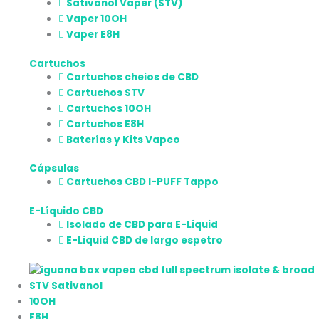
Sativanol Vaper (STV)
Vaper 10OH
Vaper E8H
Cartuchos
Cartuchos cheios de CBD
Cartuchos STV
Cartuchos 10OH
Cartuchos E8H
Baterías y Kits Vapeo
Cápsulas
Cartuchos CBD I-PUFF Tappo
E-Líquido CBD
Isolado de CBD para E-Liquid
E-Liquid CBD de largo espetro
STV Sativanol
10OH
E8H