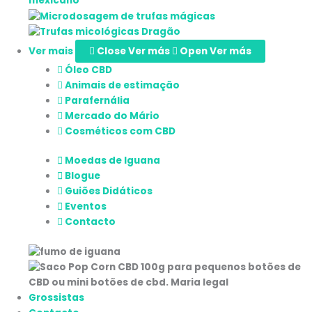
Ver mais
Close Ver más
Open Ver más
Óleo CBD
Animais de estimação
Parafernália
Mercado do Mário
Cosméticos com CBD
Moedas de Iguana
Blogue
Guiões Didáticos
Eventos
Contacto
Grossistas