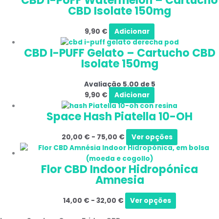
CBD I-PUFF Watermelon – Cartucho
CBD Isolate 150mg
9,90
€
Adicionar
CBD I-PUFF Gelato – Cartucho CBD
Isolate 150mg
Avaliação
5.00
de 5
9,90
€
Adicionar
Space Hash Piatella 10-OH
20,00
€
-
75,00
€
Ver opções
Flor CBD Indoor Hidropónica
Amnesia
14,00
€
-
32,00
€
Ver opções