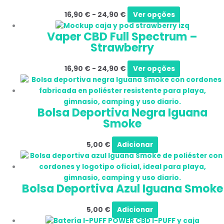
16,90
€
-
24,90
€
Ver opções
Vaper CBD Full Spectrum –
Strawberry
16,90
€
-
24,90
€
Ver opções
Bolsa Deportiva Negra Iguana
Smoke
5,00
€
Adicionar
Bolsa Deportiva Azul Iguana Smoke
5,00
€
Adicionar