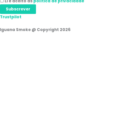
Li e aceito as
política de privacidade
Subscrever
Trustpilot
Iguana Smoke @ Copyright 2026
Carrinho de compras
0
Não existem produtos no carrinho!
Continuar a comprar
0
Iniciar sessão
Nome de utilizador ou endereço de correio eletrónico
Palavra-passe
Lembrar-se de mim
Acesso