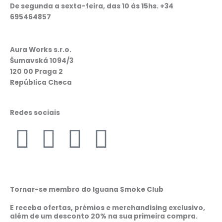
De segunda a sexta-feira, das 10 às 15hs. +34
695464857
Aura Works s.r.o.
Šumavská 1094/3
120 00 Praga 2
República Checa
Redes sociais
F
I
W
L
a
n
h
i
c
s
a
n
Tornar-se membro do Iguana Smoke Club
e
t
t
k
E receba ofertas, prémios e merchandising exclusivo,
além de um desconto 20% na sua primeira compra.