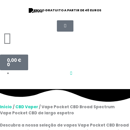
Saltar
para
ENVIO GRATUITO A PARTIR DE 40 EUROS
o
conteúdo
Carrinho
0,00
€
0
Início
/
CBD Vaper
/ Vape Pocket CBD Broad Spectrum
Vape Pocket CBD de largo espetro
Descubra a nossa seleção de vapes Vape Pocket CBD Broad