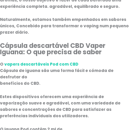
aromas, o nosso objetivo é fazer de cada baforada uma
experiência completa.
agradável, equilibrado e seguro
.
Naturalmente, estamos também empenhados em
sabores
únicos
, Concebido para transformar o vaping num pequeno
prazer diário.
Cápsula descartável CBD Vaper
Iguana: O que precisa de saber
O
vapers descartáveis Pod com CBD
Cápsula de iguana
são uma forma fácil e cómoda de
desfrutar do
benefícios do CBD
.
Estes dispositivos oferecem uma experiência de
vaporização suave e agradável, com uma variedade de
sabores e concentrações de CBD para satisfazer as
preferências individuais dos utilizadores.
O Iguana Pod contém
2 ml de