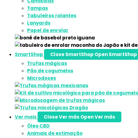
Camisolas
Tampas
Tabuleiros rolantes
Lanyards
Papel de enrolar
SmartShop
Close SmartShop
Open SmartShop
Trufas mágicas
Pão de cogumelos
Microdoses
Ver mais
Close Ver más
Open Ver más
Óleo CBD
Animais de estimação