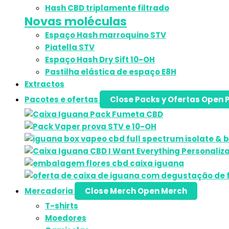
Hash CBD triplamente filtrado
Novas moléculas
Espaço Hash marroquino STV
Piatella STV
Espaço Hash Dry Sift 10-OH
Pastilha elástica de espaço E8H
Extractos
Pacotes e ofertas
Close Packs y Ofertas
Open P
Mercadoria
Close Merch
Open Merch
T-shirts
Moedores