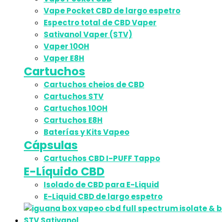
Vape Pocket CBD de largo espetro
Espectro total de CBD Vaper
Sativanol Vaper (STV)
Vaper 10OH
Vaper E8H
Cartuchos
Cartuchos cheios de CBD
Cartuchos STV
Cartuchos 10OH
Cartuchos E8H
Baterías y Kits Vapeo
Cápsulas
Cartuchos CBD I-PUFF Tappo
E-Líquido CBD
Isolado de CBD para E-Liquid
E-Liquid CBD de largo espetro
STV Sativanol