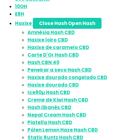
10OH
E8H
Haxixe
Close Hash
Open Hash
Amnésia Hash CBD
Haxixe loiro CBD
Haxixe de caramelo CBD
Carte D'Or Hash CBD
Hash CBN 40
Peneirar a seco Hash CBD
Haxixe dourado congelado CBD
Haxixe dourado CBD
Ice90µ Hash CBD
Creme de Kiwi Hash CBD
Hash libanês CBD
Nepal Cream Hash CBD
Piatella Hash CBD
Pólen Lemon Haze Hash CBD
Static Runtz Hash CBD