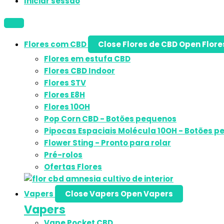
Iniciar sessão
Flores com CBD
Close Flores de CBD
Open Flore
Flores em estufa CBD
Flores CBD Indoor
Flores STV
Flores E8H
Flores 10OH
Pop Corn CBD - Botões pequenos
Pipocas Espaciais Molécula 10OH - Botões 
Flower Sting - Pronto para rolar
Pré-rolos
Ofertas Flores
Vapers
Close Vapers
Open Vapers
Vapers
Vape Pocket CBD