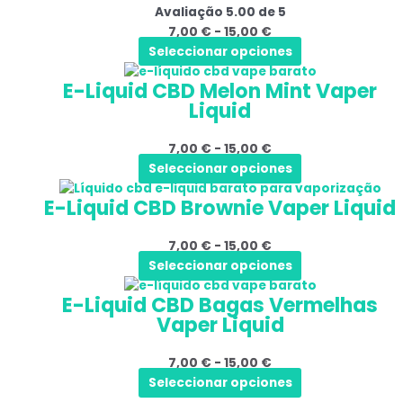
Avaliação
5.00
de 5
várias
7,00 €
ser
7,00
€
-
15,00
€
variantes.
a
selecionadas
Seleccionar opciones
As
15,00 €
na
Este
Gama
opções
página
E-Liquid CBD Melon Mint Vaper
produto
de
podem
do
Liquid
tem
preços:
ser
produto
várias
7,00 €
selecionadas
7,00
€
-
15,00
€
variantes.
a
na
Seleccionar opciones
As
15,00 €
página
Este
Gama
opções
do
E-Liquid CBD Brownie Vaper Liquid
produto
de
podem
produto
tem
preços:
ser
7,00
€
-
15,00
€
várias
7,00 €
selecionadas
Seleccionar opciones
variantes.
a
na
Este
Gama
As
15,00 €
página
E-Liquid CBD Bagas Vermelhas
produto
de
opções
do
Vaper Liquid
tem
preços:
podem
produto
várias
7,00 €
ser
7,00
€
-
15,00
€
variantes.
a
selecionadas
Seleccionar opciones
As
15,00 €
na