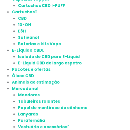
Cartuchos CBD I-PUFF
Cartuchos
CBD
10-OH
E8H
Sativanol
Baterias e kits Vape
E-Líquido CBD
Isolado de CBD para E-Liquid
E-Liquid CBD de largo espetro
Pacotes e ofertas
Óleos CBD
Animais de estimação
Mercadoria
Moedores
Tabuleiros rolantes
Papel de mentiroso de cânhamo
Lanyards
Parafernália
Vestuário e acessórios