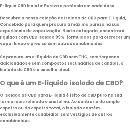
opções
página
E-liquid CBD Isolate: Pureza e potência em cada dose
podem
do
ser
produto
Descubra a nossa coleção de
Isolado de CBD para E-liquid
,
selecionadas
Concebido para quem procura a máxima pureza na sua
na
experiência de vaporização. Nesta categoria, encontrará
página
líquidos com CBD isolado 99%, formulados para oferecer um
do
vapor limpo e preciso sem outros canabinóides.
produto
Se procura um e-líquido de CBD sem THC, sem terpenos
adicionados e sem compostos secundários de canábis, o
Isolado de CBD
é a escolha ideal.
O que é um E-líquido isolado de CBD?
O
Isolado de CBD para E-liquid
é feito de CBD puro na sua
forma mais refinada e cristalina. Ao contrário do amplo
espetro ou do espetro total, o isolado contém
exclusivamente canabidiol, sem vestígios de outros
canabinóides.