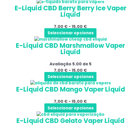
Este
Gama
podem
E-Liquid CBD Berry Berry Ice Vaper
produto
de
ser
Liquid
tem
preços:
selecionadas
várias
7,00 €
na
7,00
€
-
15,00
€
variantes.
a
página
Seleccionar opciones
As
15,00 €
do
Este
Gama
opções
produto
E-Liquid CBD Marshmallow Vaper
produto
de
podem
Liquid
tem
preços:
ser
várias
7,00 €
selecionadas
Avaliação
5.00
de 5
variantes.
a
na
7,00
€
-
15,00
€
As
15,00 €
página
Seleccionar opciones
opções
do
Este
Gama
podem
produto
E-Liquid CBD Mango Vaper Liquid
produto
de
ser
tem
preços:
selecionadas
7,00
€
-
15,00
€
várias
7,00 €
na
Seleccionar opciones
variantes.
a
página
Este
Gama
As
15,00 €
do
E-Liquid CBD Gelato Vaper Liquid
produto
de
opções
produto
tem
preços:
podem