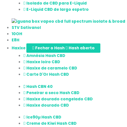
Isolado de CBD para E-Liquid
E-Liquid CBD de largo espetro
STV Sativanol
10OH
E8H
Haxixe
Fechar o Hash
Hash aberto
Amnésia Hash CBD
Haxixe loiro CBD
Haxixe de caramelo CBD
Carte D'Or Hash CBD
Hash CBN 40
Peneirar a seco Hash CBD
Haxixe dourado congelado CBD
Haxixe dourado CBD
Ice90µ Hash CBD
Creme de Kiwi Hash CBD