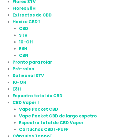
Flores STV
Flores E8H
Extractos de CBD
Haxixe CBD
CBD
STV
10-OH
E8H
CBN
Pronto para rolar
Pré-rolos
Sativanol STV
10-OH
E8H
Espectro total de CBD
CBD Vaper
Vape Pocket CBD
Vape Pocket CBD de largo espetro
Espectro total de CBD Vaper
Cartuchos CBD I-PUFF
Cápsulas Tappo