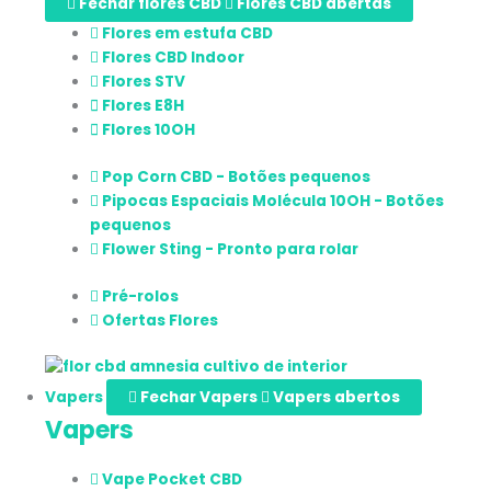
Fechar flores CBD
Flores CBD abertas
Flores em estufa CBD
Flores CBD Indoor
Flores STV
Flores E8H
Flores 10OH
Pop Corn CBD - Botões pequenos
Pipocas Espaciais Molécula 10OH - Botões
pequenos
Flower Sting - Pronto para rolar
Pré-rolos
Ofertas Flores
Vapers
Fechar Vapers
Vapers abertos
Vapers
Vape Pocket CBD