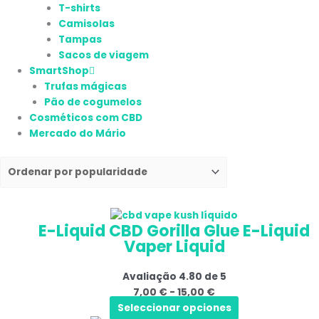
T-shirts
Camisolas
Tampas
Sacos de viagem
SmartShop
Trufas mágicas
Pão de cogumelos
Cosméticos com CBD
Mercado do Mário
Este
Gama
E-Liquid CBD Gorilla Glue E-Liquid
produto
de
Vaper Liquid
tem
preços:
várias
7,00 €
Avaliação
4.80
de 5
variantes.
a
7,00
€
-
15,00
€
As
15,00 €
Seleccionar opciones
opções