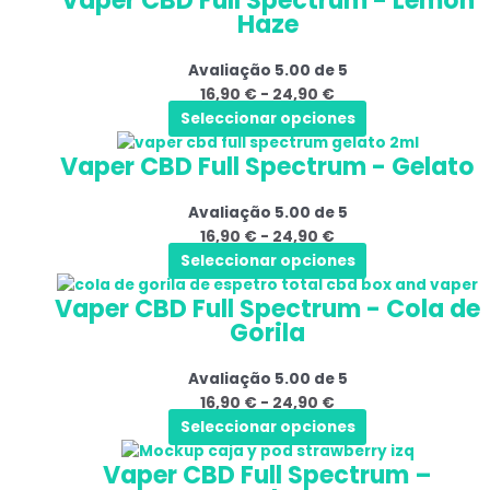
Vaper CBD Full Spectrum - Lemon
podem
produto
Haze
tem
preços:
ser
várias
16,90 €
selecionadas
Avaliação
5.00
de 5
variantes.
a
na
16,90
€
-
24,90
€
As
24,90 €
página
Seleccionar opciones
opções
do
Este
Gama
podem
produto
Vaper CBD Full Spectrum - Gelato
produto
de
ser
tem
preços:
selecionadas
Avaliação
5.00
de 5
várias
16,90 €
na
16,90
€
-
24,90
€
variantes.
a
página
Seleccionar opciones
As
24,90 €
do
Este
Gama
opções
produto
Vaper CBD Full Spectrum - Cola de
produto
de
podem
Gorila
tem
preços:
ser
várias
16,90 €
selecionadas
Avaliação
5.00
de 5
variantes.
a
na
16,90
€
-
24,90
€
As
24,90 €
página
Seleccionar opciones
opções
do
Este
Gama
podem
produto
Vaper CBD Full Spectrum –
produto
de
ser