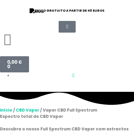
Saltar
para
ENVIO GRATUITO A PARTIR DE 40 EUROS
o
conteúdo
Carrinho
0,00
€
0
Início
/
CBD Vaper
/ Vaper CBD Full Spectrum
Espectro total de CBD Vaper
Descubra o nosso Full Spectrum CBD Vaper com extractos