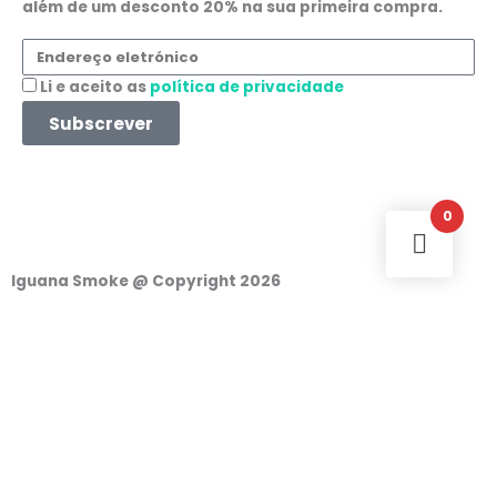
e
t
t
k
além de um desconto 20% na sua primeira compra.
b
a
s
e
Endereço
eletrónico
o
g
a
d
Aceitação
Li e aceito as
política de privacidade
Subscrever
o
r
p
i
k
a
p
n
0
m
Iguana Smoke @ Copyright 2026
Iniciar sessão
Nome de utilizador ou endereço de correio
eletrónico