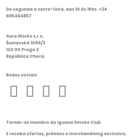
De segunda a sexta-feira, das 10 às 15hs. +34
695464857
Aura Works s.r.o.
Šumavská 1094/3
120 00 Praga 2
República Checa
Redes sociais
F
I
W
L
a
n
h
i
c
s
a
n
Tornar-se membro do Iguana Smoke Club
E receba ofertas, prémios e merchandising exclusivo,