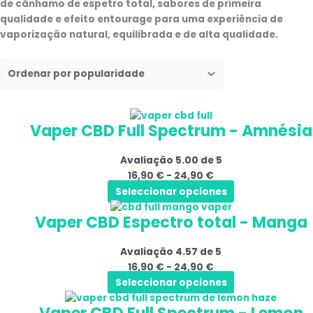
de cânhamo de espetro total, sabores de primeira
qualidade e efeito entourage para uma experiência de
vaporização natural, equilibrada e de alta qualidade.
Este
Gama
Vaper CBD Full Spectrum - Amnésia
produto
de
tem
preços:
Avaliação
5.00
de 5
várias
16,90 €
16,90
€
-
24,90
€
variantes.
a
Seleccionar opciones
As
24,90 €
Este
Gama
opções
Vaper CBD Espectro total - Manga
produto
de
podem
tem
preços:
ser
Avaliação
4.57
de 5
várias
16,90 €
selecionadas
16,90
€
-
24,90
€
variantes.
a
na
Seleccionar opciones
As
24,90 €
página
Este
Gama
opções
do
produto
de