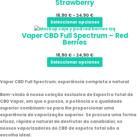
Strawberry
tem
preços:
selecionadas
várias
16,90 €
na
16,90
€
-
24,90
€
variantes.
a
página
Seleccionar opciones
As
24,90 €
do
Este
Gama
opções
produto
Vaper CBD Full Spectrum – Red
produto
de
podem
Berries
tem
preços:
ser
várias
16,90 €
selecionadas
16,90
€
-
24,90
€
variantes.
a
na
Seleccionar opciones
As
24,90 €
página
opções
do
podem
produto
Vaper CBD Full Spectrum: experiência completa e natural
ser
selecionadas
Bem-vindo à nossa coleção exclusiva de
Espectro total de
na
CBD Vaper
, em que o
pureza
, a
potência
e o
qualidade
página
superior
combinam-se para lhe proporcionar uma
do
experiência de vaporização superior. Se procura uma forma
produto
eficaz, rápida e natural de desfrutar do canabidiol, os
nossos vaporizadores de CBD de espetro total são a
escolha ideal.