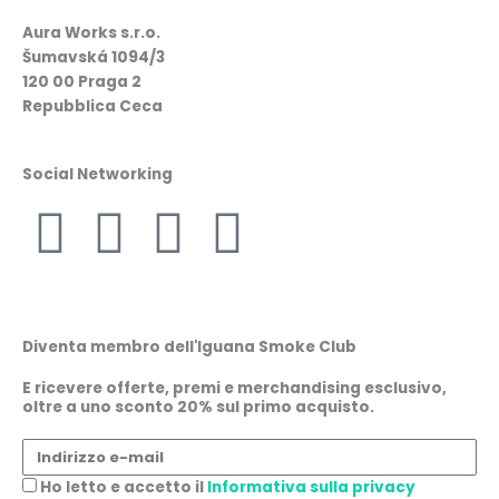
Aura Works s.r.o.
Šumavská 1094/3
120 00 Praga 2
Repubblica Ceca
Social Networking
F
I
W
L
a
n
h
i
c
s
a
n
Diventa membro dell'Iguana Smoke Club
e
t
t
k
E ricevere offerte, premi e merchandising esclusivo,
oltre a uno sconto 20% sul primo acquisto.
b
a
s
e
Indirizzo
e-
Accettazione
Ho letto e accetto il
Informativa sulla privacy
mail