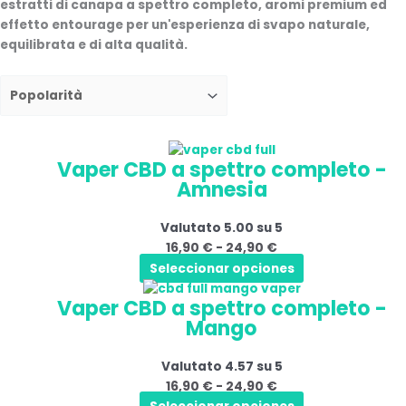
estratti di canapa a spettro completo, aromi premium ed
effetto entourage per un'esperienza di svapo naturale,
equilibrata e di alta qualità.
Questo
Fascia
Vaper CBD a spettro completo -
prodotto
di
Amnesia
ha
prezzo:
più
da
Valutato
5.00
su 5
varianti.
16,90 €
16,90
€
-
24,90
€
Le
a
Seleccionar opciones
opzioni
24,90 €
Questo
Fascia
possono
Vaper CBD a spettro completo -
prodotto
di
essere
Mango
ha
prezzo:
scelte
più
da
nella
Valutato
4.57
su 5
varianti.
16,90 €
pagina
16,90
€
-
24,90
€
Le
a
del