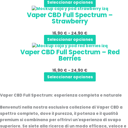
Seleccionar opciones
opzioni
24,90 €
prodotto
Questo
Fascia
possono
Vaper CBD Full Spectrum –
prodotto
di
essere
Strawberry
ha
prezzo:
scelte
più
da
nella
16,90
€
-
24,90
€
varianti.
16,90 €
pagina
Seleccionar opciones
Le
a
del
Questo
Fascia
opzioni
24,90 €
prodotto
Vaper CBD Full Spectrum – Red
prodotto
di
possono
Berries
ha
prezzo:
essere
più
da
scelte
16,90
€
-
24,90
€
varianti.
16,90 €
nella
Seleccionar opciones
Le
a
pagina
opzioni
24,90 €
del
possono
prodotto
Vaper CBD Full Spectrum: esperienza completa e naturale
essere
scelte
Benvenuti nella nostra esclusiva collezione di
Vaper CBD a
nella
spettro completo
, dove il
purezza
, il
potenza
e il
qualità
pagina
premium
si combinano per offrirvi un'esperienza di svapo
del
superiore. Se siete alla ricerca di un modo efficace, veloce e
prodotto