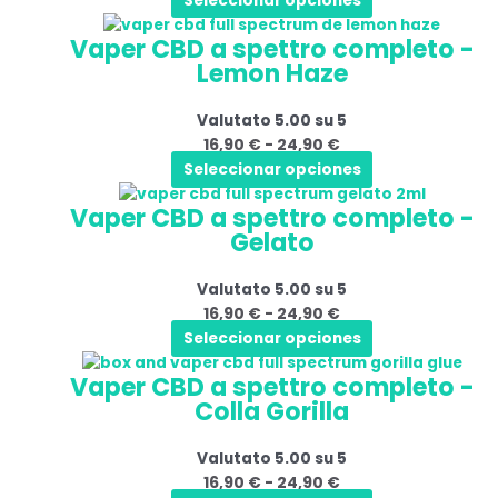
Seleccionar opciones
opzioni
24,90 €
prodotto
Questo
Fascia
possono
Vaper CBD a spettro completo -
prodotto
di
essere
Lemon Haze
ha
prezzo:
scelte
più
da
nella
Valutato
5.00
su 5
varianti.
16,90 €
pagina
16,90
€
-
24,90
€
Le
a
del
Seleccionar opciones
opzioni
24,90 €
prodotto
Questo
Fascia
possono
Vaper CBD a spettro completo -
prodotto
di
essere
Gelato
ha
prezzo:
scelte
più
da
nella
Valutato
5.00
su 5
varianti.
16,90 €
pagina
16,90
€
-
24,90
€
Le
a
del
Seleccionar opciones
opzioni
24,90 €
prodotto
Questo
Fascia
possono
Vaper CBD a spettro completo -
prodotto
di
essere
Colla Gorilla
ha
prezzo:
scelte
più
da
nella
Valutato
5.00
su 5
varianti.
16,90 €
pagina
16,90
€
-
24,90
€
Le
a
del