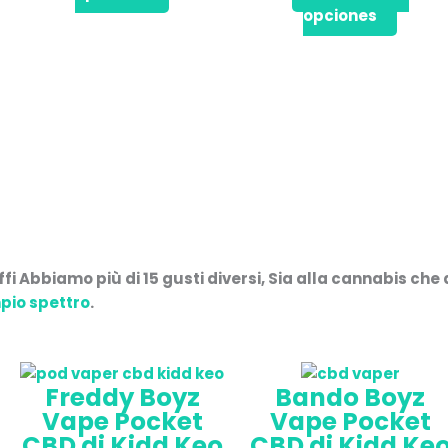
opciones
nella
nella
pagina
pagina
del
del
prodotto
prodotto
ffi
Abbiamo
più di 15 gusti diversi
, Sia alla cannabis che a
pio spettro
.
Freddy Boyz
Bando Boyz
Vape Pocket
Vape Pocket
CBD di Kidd Keo
CBD di Kidd Ke