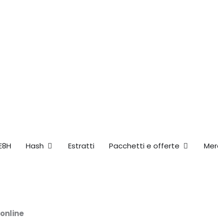
Apri Hash
Apri Packs
E8H
Hash
Estratti
Pacchetti e offerte
Mer
online