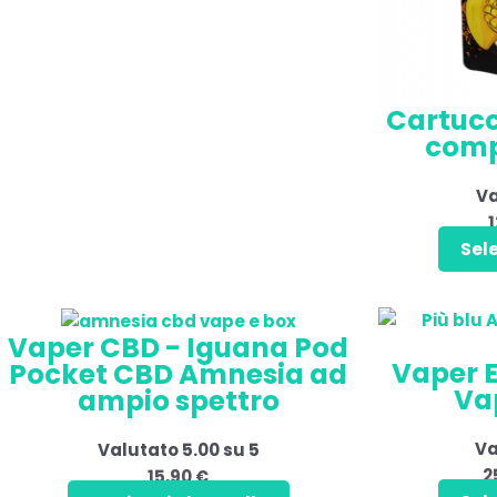
Cartucc
comp
Va
1
Sel
Vaper CBD - Iguana Pod
Vaper E
Pocket CBD Amnesia ad
Va
ampio spettro
Va
Valutato
5.00
su 5
2
15,90
€