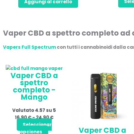
Sel
Aggiungi al carrello
Vaper CBD a spettro completo ad 
Vapers Full Spectrum
con tutti i
cannabinoidi dalla c
Questo
Fascia
Questo
Fasc
Vaper CBD a
prodotto
di
prodotto
di
spettro
ha
prezzo:
ha
prezz
completo -
più
da
più
da
Mango
varianti.
16,90 €
varianti.
16,90
Le
a
Le
a
Valutato
4.57
su 5
opzioni
24,90 €
opzioni
24,90
16,90
€
-
24,90
€
possono
possono
Seleccionar
essere
essere
Vaper CBD a
opciones
scelte
scelte