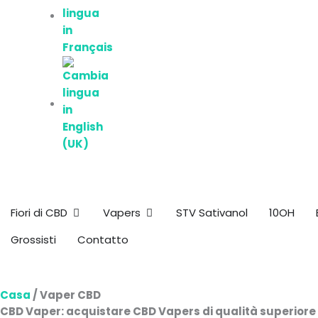
Apri Flores de CBD
Apri Vapers
Fiori di CBD
Vapers
STV Sativanol
10OH
Grossisti
Contatto
Casa
/ Vaper CBD
CBD Vaper: acquistare CBD Vapers di qualità superiore 