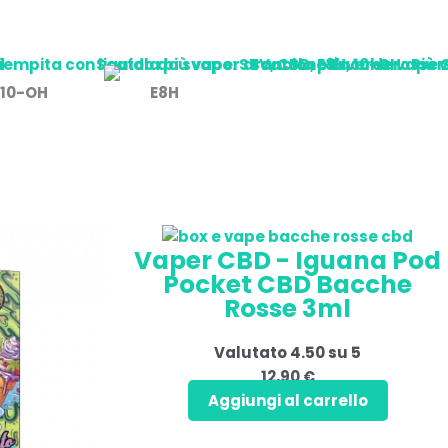
10-OH
E8H
o
Fascia
Vaper CBD - Iguana Pod
tto
di
Pocket CBD Bacche
prezzo:
Rosse 3ml
da
i.
16,90 €
Valutato
4.50
su 5
a
12,90
€
i
24,90 €
Aggiungi al carrello
no
e