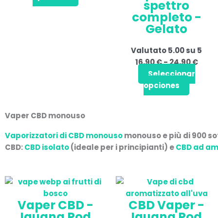
spettro
nella
nella
completo -
pagina
pagina
Gelato
del
del
prodotto
prodotto
Valutato
5.00
su 5
16,90
€
-
24,90
€
Seleccionar
opciones
Vaper CBD monouso
Vaporizzatori di CBD monouso
monouso e più di
900 so
CBD:
CBD isolato
(ideale per i principianti) e
CBD ad am
Vaper CBD -
CBD Vaper -
Iguana Pod
Iguana Pod