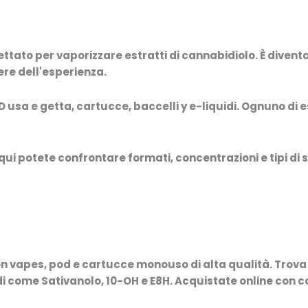
ttato per vaporizzare estratti di cannabidiolo. È diventa
dere dell'esperienza.
 usa e getta
,
cartucce
,
baccelli
y
e-liquidi
. Ognuno di e
ui potete confrontare formati, concentrazioni e tipi di sp
on vapes, pod e cartucce monouso di alta qualità. Trova 
di come
Sativanolo, 10-OH e E8H
. Acquistate online con