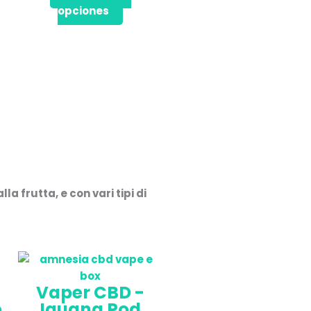
opciones
nella
pagina
del
prodotto
lla frutta, e con vari tipi di
Vaper CBD -
Iguana Pod
o