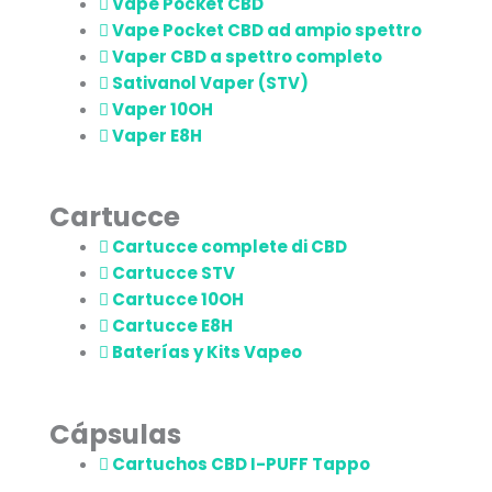
Vape Pocket CBD
Vape Pocket CBD ad ampio spettro
Vaper CBD a spettro completo
Sativanol Vaper (STV)
Vaper 10OH
Vaper E8H
Cartucce
Cartucce complete di CBD
Cartucce STV
Cartucce 10OH
Cartucce E8H
Baterías y Kits Vapeo
Cápsulas
Cartuchos CBD I-PUFF Tappo