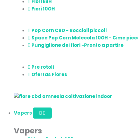
Fiori E8H
Fiori 10OH
Pop Corn CBD - Boccioli piccoli
Space Pop Corn Molecola 10OH - Cime picc
Pungiglione dei fiori -Pronto a partire
Pre rotoli
Ofertas Flores
Vapers
Vapers