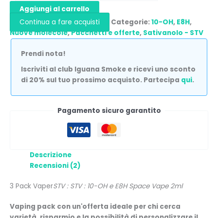
Aggiungi al carrello
Continua a fare acquisti
Categorie:
10-OH
,
E8H
,
Nuove molecole
,
Pacchetti e offerte
,
Sativanolo - STV
Prendi nota!
Iscriviti al club Iguana Smoke e ricevi uno sconto
di 20% sul tuo prossimo acquisto. Partecipa
qui
.
Pagamento sicuro garantito
Descrizione
Recensioni (2)
3 Pack Vaper
STV : STV : 10-OH e E8H Space Vape 2ml
Vaping pack con un'offerta ideale per chi cerca
varietà, risparmio e la possibilità di personalizzare il