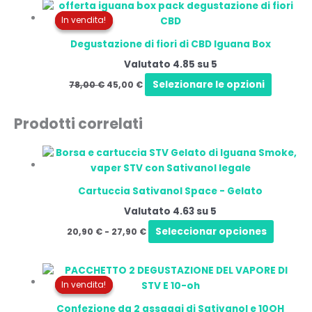
Il
Il
prezzo
prezzo
In vendita!
In vendita!
originale
attuale
era:
è:
Degustazione di fiori di CBD Iguana Box
78,00 €.
45,00 €.
Valutato
4.85
su 5
Selezionare le opzioni
78,00
€
45,00
€
Prodotti correlati
Fascia
Questo
di
prodot
prezzo:
ha
da
Cartuccia Sativanol Space - Gelato
20,90 €
più
a
Valutato
4.63
su 5
variant
27,90 €
Le
Seleccionar opciones
20,90
€
-
27,90
€
opzioni
posson
Il
Il
essere
prezzo
prezzo
In vendita!
In vendita!
scelte
originale
attuale
era:
è:
nella
Confezione da 2 assaggi di Sativanol e 10OH