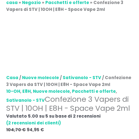
casa
»
Negozio
»
Pacchetti e offerte
»
Confezione 3
Vapers di STV | 10OH | E8H - Space Vape 2ml
Casa
/
Nuove molecole
/
Sativanolo - STV
/ Confezione
3 Vapers da STV | 10OH | E8H - Space Vape 2ml
10-OH
,
E8H
,
Nuove molecole
,
Pacchetti e offerte
,
Confezione 3 Vapers di
Sativanolo - STV
STV | 10OH | E8H - Space Vape 2ml
Valutato
5.00
su 5 su base di
2
recensioni
(
2
recensioni dei clienti)
104,70
€
94,95
€