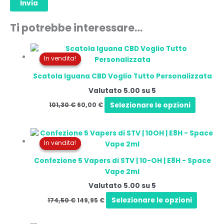
Ti potrebbe interessare…
Il
Il
prezzo
prezzo
In vendita!
In vendita!
originale
attuale
era:
è:
Scatola Iguana CBD Voglio Tutto Personalizzata
101,30 €.
60,00 €.
Valutato
5.00
su 5
Selezionare le opzioni
101,30
€
60,00
€
Il
Il
prezzo
prezzo
In vendita!
In vendita!
originale
attuale
era:
è:
Confezione 5 Vapers di STV | 10-OH | E8H - Space
174,50 €.
149,95 €.
Vape 2ml
Valutato
5.00
su 5
Selezionare le opzioni
174,50
€
149,95
€