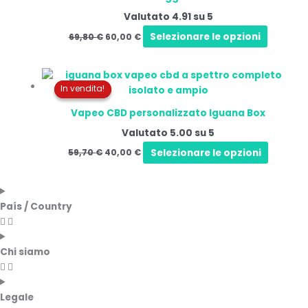
69,80 €.
60,00 €.
pagina
Valutato
4.91
su 5
del
Selezionare le opzioni
69,80
€
60,00
€
prodot
Il
Il
prezzo
prezzo
In vendita!
In vendita!
originale
attuale
era:
è:
Vapeo CBD personalizzato Iguana Box
59,70 €.
40,00 €.
Valutato
5.00
su 5
Selezionare le opzioni
59,70
€
40,00
€
País / Country
Chi siamo
Legale