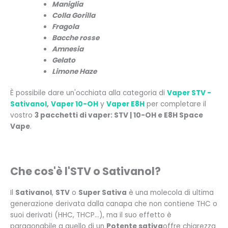
Maniglia
Colla Gorilla
Fragola
Bacche rosse
Amnesia
Gelato
Limone Haze
È possibile dare un'occhiata alla categoria di
Vaper STV -
Sativanol
,
Vaper 10-OH
y
Vaper E8H
per completare il
vostro
3 pacchetti di vaper: STV | 10-OH e E8H Space
Vape
.
Che cos'è l'STV o Sativanol?
Il
Sativanol
,
STV
o
Super Sativa
è una molecola di ultima
generazione derivata dalla canapa che non contiene THC o
suoi derivati (HHC, THCP...), ma il suo effetto è
paragonabile a quello di un
Potente sativa
offre chiarezza