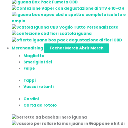
Merchandising
Fechar Merch
Abrir Merch
Magliette
Smerigliatrici
Felpe
Tappi
Vassoi rotanti
Cordini
Carta da rotolo