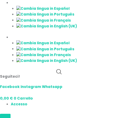
Vai
Hash
Fascia
al
CBD
di
contenuto
Piatella
prezzo:
40%
da
quantità
18,00 €
a
58,00 €
Seguiteci!
Facebook
Instagram
Whatsapp
0,00
€
0
Carrello
Accesso