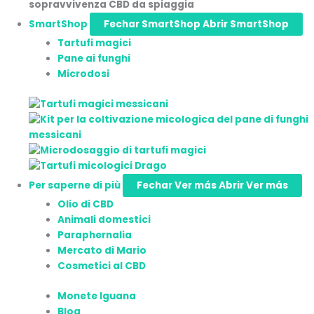
SmartShop
Fechar SmartShop
Abrir SmartShop
Tartufi magici
Pane ai funghi
Microdosi
Per saperne di più
Fechar Ver más
Abrir Ver más
Olio di CBD
Animali domestici
Paraphernalia
Mercato di Mario
Cosmetici al CBD
Monete Iguana
Blog