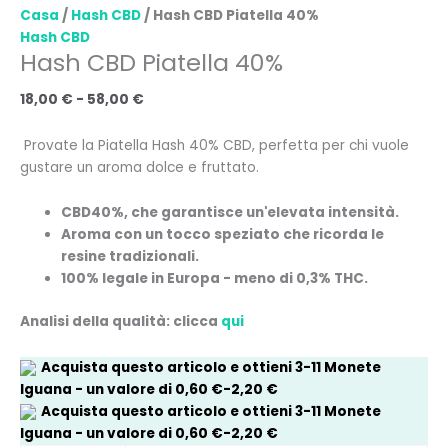
Casa
/
Hash CBD
/ Hash CBD Piatella 40%
Hash CBD
Hash CBD Piatella 40%
18,00
€
-
58,00
€
Provate la Piatella Hash 40% CBD, perfetta per chi vuole
gustare un aroma dolce e fruttato.
CBD
40%, che garantisce un'elevata intensità.
Aroma
con un tocco speziato che ricorda le
resine tradizionali.
100% legale in Europa - meno di 0,3% THC.
Analisi della qualità: clicca
qui
Acquista questo articolo e ottieni
3-11
Monete
Iguana
- un valore di
0,60
€
-
2,20
€
Acquista questo articolo e ottieni
3-11
Monete
Iguana
- un valore di
0,60
€
-
2,20
€