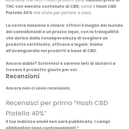
Ricordate che tutti i nostri prodotti sono
Hashish privo di
THC con elevato contenuto di CBD
, come il
Hash CBD
Piatella 40%
che state per portare a casa.
La nostra missione è chiara: offrirvi il meglio del mondo
dei cannabinoidi a un prezzo equo, con la tranquillità
che deriva dalla consapevolezza di scegliere un
prodotto certificato, efficace e legale. Siamo
all'avanguardia nei prodotti a base di CBD.
Ancora dubbi? Scriveteci e saremo lieti di aiutarvi a
trovare il prodotto giusto per voi.
Recensioni
Ancora non ci sono recensioni.
Recensisci per primo “Hash CBD
Piatella 40%”
Il tuo indirizzo email non sarà pubblicato.
I campi
obbligatori sono contrassegnati
*