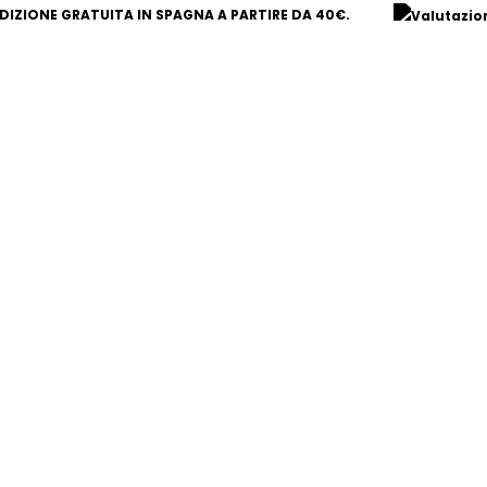
Hash
Fasci
DIZIONE GRATUITA IN SPAGNA A PARTIRE DA 40€.
CBD
di
Frozen
prezz
Golden
da
Cider
18,00 
61%
a
quantità
58,00