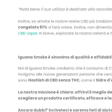
*Nota bene: il suo utilizzo è destinato alla racco
Inoltre, se amate le nostre resine CBD più tradizio
congelato 61%
vi farà volare. Inoltre, non dimenti
CBD vaper
.
In breve, esplorate la nostra varietà e t
Iguana Smoke è sinonimo di qualità e affidabili
Noi di Iguana Smoke crediamo che il consumo di CB
rivolgono alle nuove generazioni: persone che cerca
sono
Hashish di CBD senza THC
, come il
Sidro d
La nostra missione è chiara: offrirvi il meglio
scegliere un prodotto certificato, efficace e l
Ancora dubbi? Scriveteci e saremo lieti di aiutar