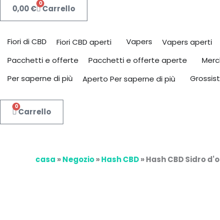
0
0,00
€
Carrello
Fiori di CBD
Vapers
Fiori CBD aperti
Vapers aperti
Pacchetti e offerte
Merc
Pacchetti e offerte aperte
Per saperne di più
Grossist
Aperto Per saperne di più
0
Carrello
casa
»
Negozio
»
Hash CBD
»
Hash CBD Sidro d'