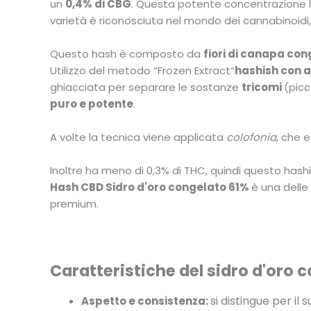
un
0,4% di CBG
. Questa potente concentrazione lo
varietà è riconosciuta nel mondo dei cannabinoidi, 
Questo hash è composto da
fiori di canapa con
Utilizzo del metodo “Frozen Extract“
hashish con 
ghiacciata per separare le sostanze
tricomi
(picc
puro e potente
.
A volte la tecnica viene applicata
colofonia
, che 
Inoltre ha meno di 0,3% di THC, quindi questo hash
Hash CBD Sidro d'oro congelato 61%
è una delle 
premium.
Caratteristiche del sidro d'oro 
si distingue per il
Aspetto e consistenza: