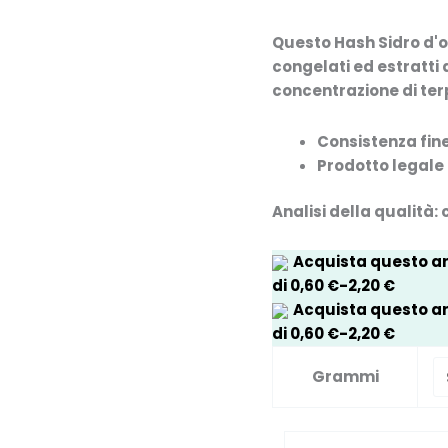
Questo
Hash
Sidro d'
congelati ed estratti
concentrazione di ter
Consistenza fin
Prodotto legale
Analisi della qualità:
Acquista questo art
di
0,60
€
-
2,20
€
Acquista questo art
di
0,60
€
-
2,20
€
Grammi