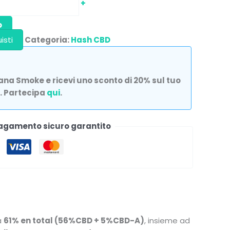
+
o
isti
Categoria:
Hash CBD
guana Smoke e ricevi uno sconto di 20% sul tuo
. Partecipa
qui
.
agamento sicuro garantito
a
61% en total (56%CBD + 5%CBD-A)
, insieme ad