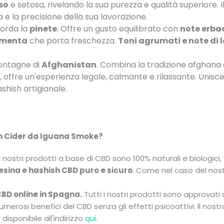
so
e setosa, rivelando la sua purezza e qualità superiore. I
ra e la precisione della sua lavorazione.
corda la
pinete
. Offre un gusto equilibrato con
note erba
i menta
che porta freschezza.
Toni agrumati e note di 
montagne di
Afghanistan
. Combina la tradizione afghana 
, offre un'esperienza legale, calmante e rilassante. Unisce
shish artigianale.
en Cider da Iguana Smoke?
 nostri prodotti a base di CBD sono 100% naturali e biologici,
esina e hashish CBD puro e sicuro
. Come nel caso del nos
BD online in Spagna.
Tutti i nostri prodotti sono approvati d
merosi benefici del CBD senza gli effetti psicoattivi. Il nost
disponibile all'indirizzo
qui
.