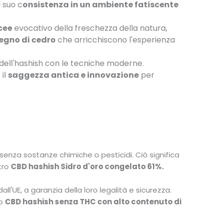
l suo c
onsistenza in un ambiente fatiscente
cee
evocativo della freschezza della natura,
legno di cedro
che arricchiscono l'esperienza
dell'hashish con le tecniche moderne.
 il
saggezza antica e innovazione
per
 senza sostanze chimiche o pesticidi. Ciò significa
tro
CBD hashish Sidro d'oro congelato 61%
.
all'UE, a garanzia della loro legalità e sicurezza.
ro
CBD hashish senza THC con alto contenuto di