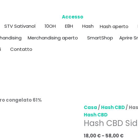
Accesso
STV Sativanol
10OH
E8H
Hash
Hash aperto
handising
SmartShop
Merchandising aperto
Aprire 
i
Contatto
oro congelato 61%
Casa
/
Hash CBD
/ Has
Hash CBD
Hash CBD Sid
18,00
€
-
58,00
€