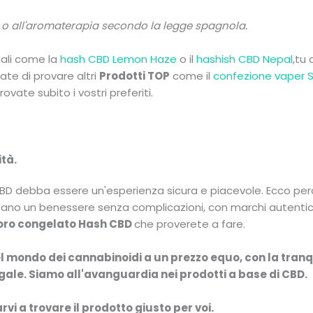
lta o all'aromaterapia secondo la legge spagnola.
nali come la
hash CBD Lemon Haze
o il
hashish CBD Nepal
,tu
cate di provare altri
Prodotti TOP
come il
confezione vaper 
rovate subito i vostri preferiti.
tà.
D debba essere un'esperienza sicura e piacevole. Ecco perc
no un benessere senza complicazioni, con marchi autentici e 
'oro congelato Hash CBD
che proverete a fare.
 del mondo dei cannabinoidi a un prezzo equo, con la tran
egale. Siamo all'avanguardia nei prodotti a base di CBD.
vi a trovare il prodotto giusto per voi.