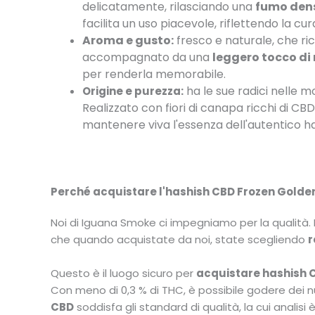
delicatamente, rilasciando una
fumo den
facilita un uso piacevole, riflettendo la cu
Aroma e gusto:
fresco e naturale, che ri
accompagnato da una
leggero tocco d
per renderla memorabile.
ha le sue radici nelle 
Origine e purezza:
Realizzato con fiori di canapa ricchi di CBD
mantenere viva l'essenza dell'autentico ha
Perché acquistare l'hashish CBD Frozen Gold
Noi di Iguana Smoke ci impegniamo per la qualità. I
che quando acquistate da noi, state scegliendo
r
Questo è il luogo sicuro per
acquistare hashish C
Con meno di 0,3 % di THC, è possibile godere dei nu
CBD
soddisfa gli standard di qualità, la cui analisi è 