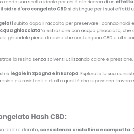
 rende una scelta ideale per chi è alla ricerca di un
effetto
il
sidro d'oro congelato CBD
si distingue per i suoi effetti u
gelati
subito dopo il raccolto per preservare i cannabinoidi e 
acqua ghiacciata
”o estrazione con acqua ghiacciata, che con
ole ghiandole piene di resina che contengono CBD e altri co
estrae la resina senza solventi utilizzando calore e pressione,
ish è
legale in Spagna e in Europa
. Esplorate la sua consis
resine più resistenti e di alta qualità che si possano trovare 
congelato Hash CBD:
 suo colore dorato,
consistenza cristallina e compatta
.