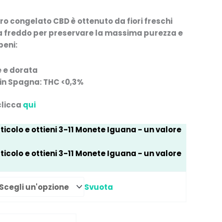
oro congelato CBD
è ottenuto da fiori freschi
 a freddo per preservare la massima purezza e
peni:
e e dorata
 in Spagna: THC <0,3%
 clicca
qui
icolo e ottieni
3-11
Monete Iguana
- un valore
icolo e ottieni
3-11
Monete Iguana
- un valore
Svuota