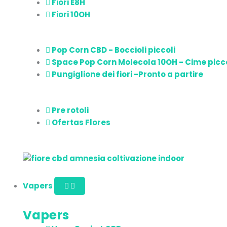
Fiori E8H
Fiori 10OH
Pop Corn CBD - Boccioli piccoli
Space Pop Corn Molecola 10OH - Cime picc
Pungiglione dei fiori -Pronto a partire
Pre rotoli
Ofertas Flores
Vapers
Vapers