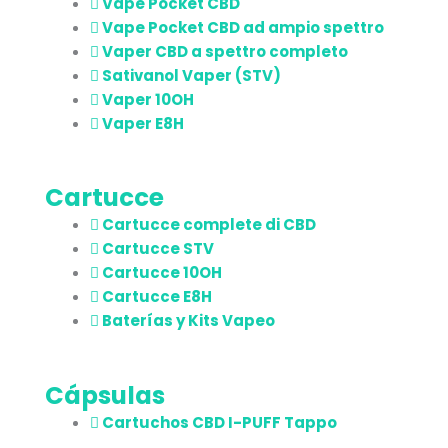
Vape Pocket CBD
Vape Pocket CBD ad ampio spettro
Vaper CBD a spettro completo
Sativanol Vaper (STV)
Vaper 10OH
Vaper E8H
Cartucce
Cartucce complete di CBD
Cartucce STV
Cartucce 10OH
Cartucce E8H
Baterías y Kits Vapeo
Cápsulas
Cartuchos CBD I-PUFF Tappo