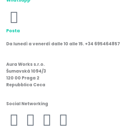
Whatsapp
Posta
Da lunedì a venerdì dalle 10 alle 15. +34 695464857
Aura Works s.r.o.
Šumavská 1094/3
120 00 Praga 2
Repubblica Ceca
Social Networking
F
I
W
L
a
n
h
i