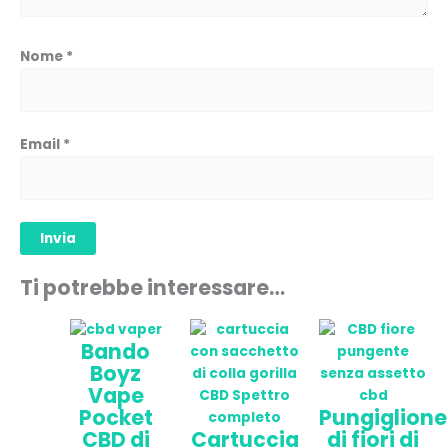
Nome
*
Email
*
Ti potrebbe interessare…
Fascia
Questo
Bando
di
prodotto
Boyz
prezzo:
ha
Vape
da
più
Pungiglione
Pocket
12,90 €
varianti.
Cartuccia
di fiori di
CBD di
a
Le