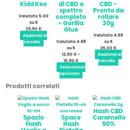
di CBD a
CBD -
Kidd Keo
15,90 €
opzioni
spettro
Pronto da
possono
completo
rollare
Valutato
5.00
essere
- Gorilla
30g
su 5
scelte
Glue
29,90
€
nella
Valutato
4.58
Aggiungi al
pagina
Valutato
4.88
su 5
carrello
del
su 5
25,00
€
prodotto
12,90
€
-
Aggiungi al
15,90
€
carrello
Seleccionar
opciones
Prodotti correlati
Fascia
Questo
Fascia
Questo
Fasci
Que
di
prodotto
di
prodotto
di
prod
Hash CBD
prezzo:
ha
prezzo:
ha
prezz
ha
Spazio
Space
Caramello
da
più
da
più
da
più
Hash
Hash
50%
18,00 €
varianti.
20,00 €
varianti.
13,00 
varia
a
Le
a
Le
a
Le