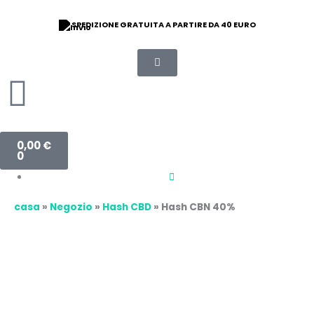
Vai
Hash
Fascia
al
CBN
di
SPEDIZIONE GRATUITA A PARTIRE DA 40 EURO
9/10 VALUTAZIONE
contenuto
40%
prezzo:
quantità
da
21,00 €
a
75,00 €
Carrello
0,00
€
0
casa
»
Negozio
»
Hash CBD
»
Hash CBN 40%