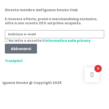
c
s
a
n
Diventa membro dell'Iguana Smoke Club
e
t
t
k
E ricevere offerte, premi e merchandising esclusivo,
oltre a uno sconto 20% sul primo acquisto.
b
a
s
e
Indirizzo
e-
o
g
a
d
Accettazione
Ho letto e accetto il
Informativa sulla privacy
mail
Abbonarsi
o
r
p
i
Trustpilot
k
a
p
n
0
m
Iguana Smoke @ Copyright 2026