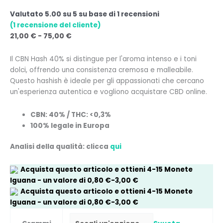
Valutato
5.00
su 5 su base di
1
recensioni
(
1
recensione del cliente)
21,00
€
-
75,00
€
Il CBN Hash 40% si distingue per l'aroma intenso e i toni
dolci, offrendo una consistenza cremosa e malleabile.
Questo hashish è ideale per gli appassionati che cercano
un'esperienza autentica e vogliono acquistare CBD online.
CBN: 40% / THC: <0,3%
100% legale in Europa
Analisi della qualità: clicca
qui
Acquista questo articolo e ottieni
4-15
Monete
Iguana
- un valore di
0,80
€
-
3,00
€
Acquista questo articolo e ottieni
4-15
Monete
Iguana
- un valore di
0,80
€
-
3,00
€