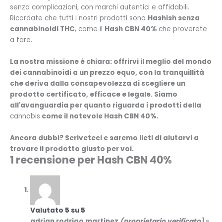
senza complicazioni, con marchi autentici e affidabili.
Ricordate che tutti i nostri prodotti sono
Hashish senza
cannabinoidi THC
, come il
Hash CBN 40%
che proverete
a fare.
La nostra missione è chiara: offrirvi il meglio del mondo
dei cannabinoidi a un prezzo equo, con la tranquillità
che deriva dalla consapevolezza di scegliere un
prodotto certificato, efficace e legale. Siamo
all'avanguardia per quanto riguarda i prodotti della
cannabis
come il notevole
Hash CBN 40%
.
Ancora dubbi? Scriveteci e saremo lieti di aiutarvi a
trovare il prodotto giusto per voi.
1 recensione per
Hash CBN 40%
Valutato
5
su 5
adrian rodrigo martinez
(proprietario verificato)
-