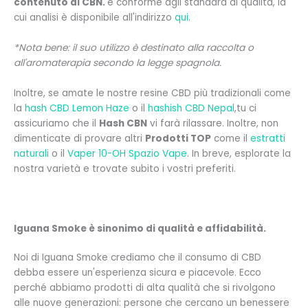
contenuto di CBN.
e conforme agli standard di qualità, la
cui analisi è disponibile all'indirizzo
qui
.
*Nota bene: il suo utilizzo è destinato alla raccolta o
all'aromaterapia secondo la legge spagnola.
Inoltre, se amate le nostre resine CBD più tradizionali come
la
hash CBD Lemon Haze
o il
hashish CBD Nepal
,tu
ci
assicuriamo che il
Hash CBN
vi farà rilassare. Inoltre, non
dimenticate di provare altri
Prodotti TOP
come il
estratti
naturali
o il
Vaper 10-OH Spazio Vape
.
In breve, esplorate la
nostra varietà e trovate subito i vostri preferiti.
Iguana Smoke è sinonimo di qualità e affidabilità.
Noi di Iguana Smoke crediamo che il consumo di CBD
debba essere un'esperienza sicura e piacevole. Ecco
perché abbiamo prodotti di alta qualità che si rivolgono
alle nuove generazioni: persone che cercano un benessere