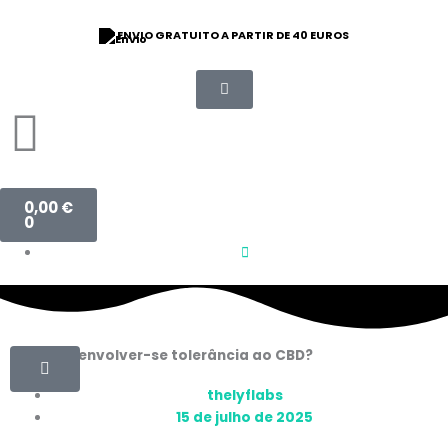
Saltar
para
⭐ 9/10 CLASSIFICAÇÃO
o
conteúdo
Carrinho
0,00
€
0
Pode desenvolver-se tolerância ao CBD?
thelyflabs
15 de julho de 2025