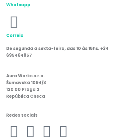
Whatsapp
Correio
De segunda a sexta-feira, das 10 às 15hs. +34
695464857
Aura Works s.r.o.
Šumavská 1094/3
120 00 Praga 2
República Checa
Redes sociais
F
I
W
L