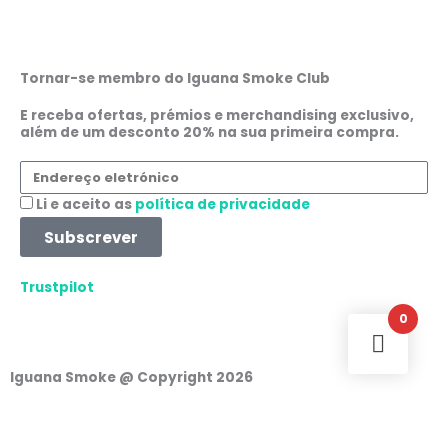
a
n
h
i
c
s
a
n
Tornar-se membro do Iguana Smoke Club
e
t
t
k
E receba ofertas, prémios e merchandising exclusivo,
além de um desconto 20% na sua primeira compra.
b
a
s
e
Endereço
eletrónico
o
g
a
d
Aceitação
Li e aceito as
política de privacidade
Subscrever
o
r
p
i
Trustpilot
k
a
p
n
0
m
Iguana Smoke @ Copyright 2026