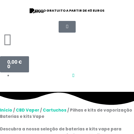
Saltar
para
ENVIO GRATUITO A PARTIR DE 40 EUROS
o
conteúdo
Carrinho
0,00
€
0
Início
/
CBD Vaper
/
Cartuchos
/ Pilhas e kits de vaporização
Baterias e kits Vape
Descubra a nossa seleção de baterias e kits vape para