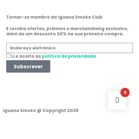
a
n
h
i
c
s
a
n
Tornar-se membro do Iguana Smoke Club
e
t
t
k
E receba ofertas, prémios e merchandising exclusivo,
além de um desconto 20% na sua primeira compra.
b
a
s
e
Endereço
eletrónico
o
g
a
d
Aceitação
Li e aceito as
política de privacidade
Subscrever
o
r
p
i
k
a
p
n
0
m
Iguana Smoke @ Copyright 2026