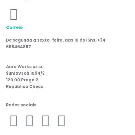
Correio
De segunda a sexta-feira, das 10 às 15hs. +34
695464857
Aura Works s.r.o.
Šumavská 1094/3
120 00 Praga 2
República Checa
Redes sociais
F
I
W
L