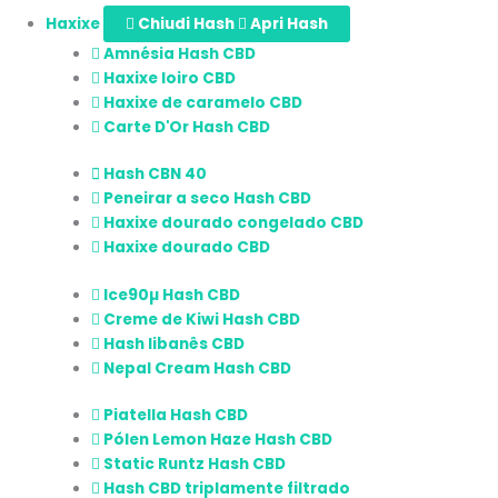
Haxixe
Chiudi Hash
Apri Hash
Amnésia Hash CBD
Haxixe loiro CBD
Haxixe de caramelo CBD
Carte D'Or Hash CBD
Hash CBN 40
Peneirar a seco Hash CBD
Haxixe dourado congelado CBD
Haxixe dourado CBD
Ice90µ Hash CBD
Creme de Kiwi Hash CBD
Hash libanês CBD
Nepal Cream Hash CBD
Piatella Hash CBD
Pólen Lemon Haze Hash CBD
Static Runtz Hash CBD
Hash CBD triplamente filtrado