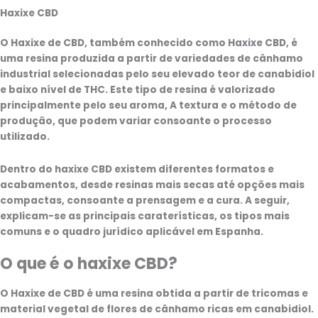
Haxixe CBD
opções
podem
O
Haxixe de CBD
, também conhecido como
Haxixe CBD
, é
ser
uma resina produzida a partir de variedades de cânhamo
selecionadas
industrial selecionadas pelo seu elevado teor de canabidiol
na
e baixo nível de THC. Este tipo de resina é valorizado
página
principalmente pelo seu
aroma
, A textura e o método de
do
produção, que podem variar consoante o processo
produto
utilizado.
Dentro do haxixe CBD existem diferentes formatos e
acabamentos, desde resinas mais secas até opções mais
compactas, consoante a prensagem e a cura. A seguir,
explicam-se as principais caraterísticas, os tipos mais
comuns e o quadro jurídico aplicável em Espanha.
O que é o haxixe CBD?
O
Haxixe de CBD
é uma resina obtida a partir de tricomas e
material vegetal de flores de cânhamo ricas em canabidiol.