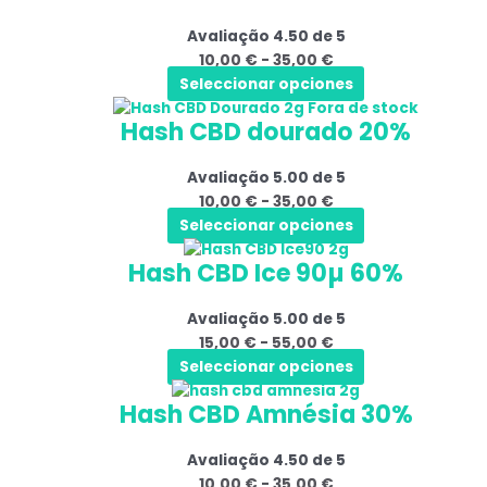
tem
preços:
podem
produto
Avaliação
4.50
de 5
várias
10,00 €
ser
10,00
€
-
35,00
€
variantes.
a
selecionadas
Seleccionar opciones
As
35,00 €
na
Este
Gama
Fora de stock
opções
página
Hash CBD dourado 20%
produto
de
podem
do
tem
preços:
ser
produto
Avaliação
5.00
de 5
várias
10,00 €
selecionadas
10,00
€
-
35,00
€
variantes.
a
na
Seleccionar opciones
As
35,00 €
página
Este
Gama
opções
do
Hash CBD Ice 90µ 60%
produto
de
podem
produto
tem
preços:
ser
Avaliação
5.00
de 5
várias
15,00 €
selecionadas
15,00
€
-
55,00
€
variantes.
a
na
Seleccionar opciones
As
55,00 €
página
Este
Gama
opções
do
Hash CBD Amnésia 30%
produto
de
podem
produto
tem
preços:
ser
Avaliação
4.50
de 5
várias
10,00 €
selecionadas
10,00
€
-
35,00
€
variantes.
a