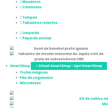
Moedores
Camisolas
Tampas
Tabuleiros rolantes
Lanyards
Papel de enrolar
SmartShop
Chiudi SmartShop
Apri SmartShop
Trufas mágicas
Pão de cogumelos
Microdoses