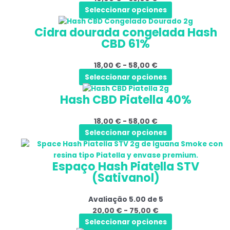
na
Seleccionar opciones
As
35,00 €
página
Este
Gama
opções
do
Cidra dourada congelada Hash
produto
de
podem
produto
CBD 61%
tem
preços:
ser
várias
18,00 €
selecionadas
18,00
€
-
58,00
€
variantes.
a
na
Seleccionar opciones
As
58,00 €
página
Este
Gama
opções
do
Hash CBD Piatella 40%
produto
de
podem
produto
tem
preços:
ser
18,00
€
-
58,00
€
várias
18,00 €
selecionadas
Seleccionar opciones
variantes.
a
na
Este
Gama
As
58,00 €
página
produto
de
opções
do
Espaço Hash Piatella STV
tem
preços:
podem
produto
(Sativanol)
várias
20,00 €
ser
variantes.
a
selecionadas
Avaliação
5.00
de 5
As
75,00 €
na
20,00
€
-
75,00
€
opções
página
Seleccionar opciones
podem
do