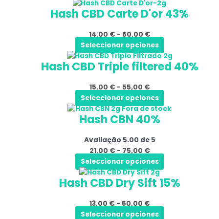
Este
Gama
ser
produto
Hash CBD Carte D'or 43%
produto
de
selecionadas
tem
preços:
na
14,00
€
-
50,00
€
várias
14,00 €
página
Seleccionar opciones
variantes.
a
do
Este
Gama
As
50,00 €
produto
Hash CBD Triple filtered 40%
produto
de
opções
tem
preços:
podem
15,00
€
-
55,00
€
várias
15,00 €
ser
Seleccionar opciones
variantes.
a
selecionadas
Este
Gama
Fora de stock
As
55,00 €
na
Hash CBN 40%
produto
de
opções
página
tem
preços:
podem
do
Avaliação
5.00
de 5
várias
21,00 €
ser
produto
21,00
€
-
75,00
€
variantes.
a
selecionadas
Seleccionar opciones
As
75,00 €
na
Este
Gama
opções
página
Hash CBD Dry Sift 15%
produto
de
podem
do
tem
preços:
ser
produto
13,00
€
-
50,00
€
várias
13,00 €
selecionadas
Seleccionar opciones
variantes.
a
na