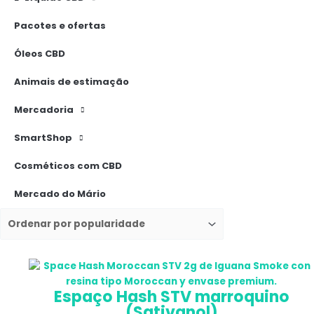
Pacotes e ofertas
Óleos CBD
Animais de estimação
Mercadoria
SmartShop
Cosméticos com CBD
Mercado do Mário
Este
Gama
produto
de
Espaço Hash STV marroquino
tem
preços:
(Sativanol)
várias
18,00 €