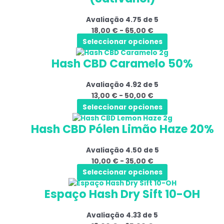
variantes.
a
Avaliação
4.75
de 5
As
65,00 €
18,00
€
-
65,00
€
opções
Seleccionar opciones
podem
Este
Gama
ser
Hash CBD Caramelo 50%
produto
de
selecionadas
tem
preços:
na
Avaliação
4.92
de 5
várias
13,00 €
página
13,00
€
-
50,00
€
variantes.
a
do
Seleccionar opciones
As
50,00 €
produto
Este
Gama
opções
Hash CBD Pólen Limão Haze 20%
produto
de
podem
tem
preços:
ser
Avaliação
4.50
de 5
várias
10,00 €
selecionadas
10,00
€
-
35,00
€
variantes.
a
na
Seleccionar opciones
As
35,00 €
página
Este
Gama
opções
do
Espaço Hash Dry Sift 10-OH
produto
de
podem
produto
tem
preços:
ser
Avaliação
4.33
de 5
várias
18,00 €
selecionadas