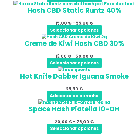
Este
Gama
Fora de stock
As
50,00 €
página
Hash CBD Static Runtz 40%
produto
de
opções
do
tem
preços:
podem
produto
15,00
€
-
55,00
€
várias
15,00 €
ser
Seleccionar opciones
variantes.
a
selecionadas
Este
Gama
As
55,00 €
na
Creme de Kiwi Hash CBD 30%
produto
de
opções
página
tem
preços:
podem
do
13,00
€
-
50,00
€
várias
13,00 €
ser
produto
Seleccionar opciones
variantes.
a
selecionadas
As
50,00 €
na
Hot Knife Dabber Iguana Smoke
opções
página
podem
do
29,90
€
ser
produto
Adicionar ao carrinho
selecionadas
Este
Gama
na
Space Hash Piatella 10-OH
produto
de
página
tem
preços:
do
20,00
€
-
75,00
€
várias
20,00 €
produto
Seleccionar opciones
variantes.
a
As
75,00 €