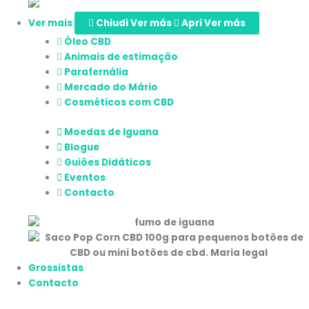
Ver mais
Chiudi Ver más
Apri Ver más
Óleo CBD
Animais de estimação
Parafernália
Mercado do Mário
Cosméticos com CBD
Moedas de Iguana
Blogue
Guiões Didáticos
Eventos
Contacto
Grossistas
Contacto