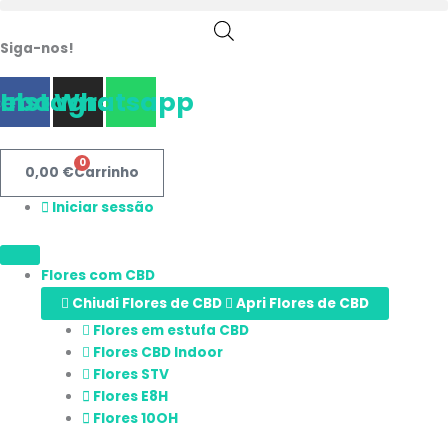
Saltar
para
Siga-nos!
o
conteúdo
cebook
Instagram
Whatsapp
0
0,00
€
Carrinho
Iniciar sessão
Flores com CBD
Chiudi Flores de CBD
Apri Flores de CBD
Flores em estufa CBD
Flores CBD Indoor
Flores STV
Flores E8H
Flores 10OH