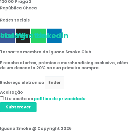
120 00 Praga 2
República Checa
Redes sociais
cebook
Instagram
Whatsapp
Linkedin
Tornar-se membro do Iguana Smoke Club
E receba ofertas, prémios e merchandising exclusivo, além
de um desconto 20% na sua primeira compra.
Endereço eletrónico
Aceitação
Li e aceito as
política de privacidade
Subscrever
Iguana Smoke @ Copyright 2026