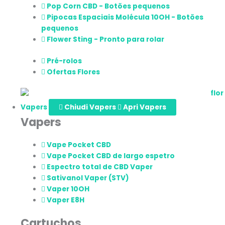
Pop Corn CBD - Botões pequenos
Pipocas Espaciais Molécula 10OH - Botões
pequenos
Flower Sting - Pronto para rolar
Pré-rolos
Ofertas Flores
Vapers
Chiudi Vapers
Apri Vapers
Vapers
Vape Pocket CBD
Vape Pocket CBD de largo espetro
Espectro total de CBD Vaper
Sativanol Vaper (STV)
Vaper 10OH
Vaper E8H
Cartuchos