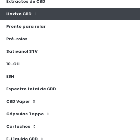
Extractos de CBD
Haxixe CBD
Pronto para rolar
Pré-rolos
Sativanol STV
10-OH
E8H
Espectro total de CBD
CBD Vaper
Cápsulas Tappo
Cartuchos
E-Líquido CBD