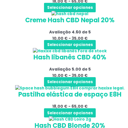
18,00
€
-
65,00
€
variantes.
a
na
Seleccionar opciones
As
65,00 €
página
Este
Gama
opções
do
Creme Hash CBD Nepal 20%
produto
de
podem
produto
tem
preços:
ser
Avaliação
4.60
de 5
várias
10,00 €
selecionadas
10,00
€
-
35,00
€
variantes.
a
na
Seleccionar opciones
As
35,00 €
página
Este
Gama
Fora de stock
opções
do
Hash libanês CBD 40%
produto
de
podem
produto
tem
preços:
ser
Avaliação
5.00
de 5
várias
10,00 €
selecionadas
10,00
€
-
35,00
€
variantes.
a
na
Seleccionar opciones
As
35,00 €
página
Este
Gama
opções
do
Pastilha elástica de espaço E8H
produto
de
podem
produto
tem
preços:
ser
18,00
€
-
65,00
€
várias
18,00 €
selecionadas
Seleccionar opciones
variantes.
a
na
Este
Gama
As
65,00 €
página
Hash CBD Blonde 20%
produto
de
opções
do