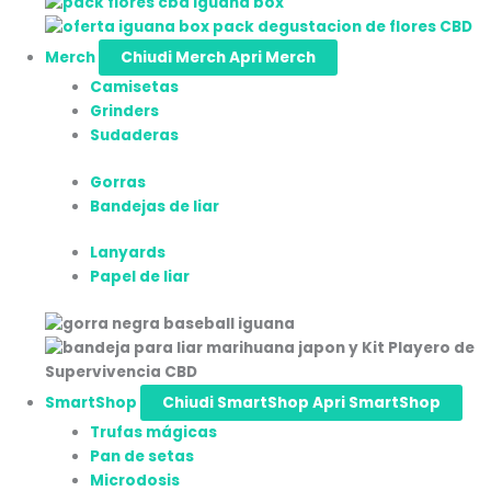
Merch
Chiudi Merch
Apri Merch
Camisetas
Grinders
Sudaderas
Gorras
Bandejas de liar
Lanyards
Papel de liar
SmartShop
Chiudi SmartShop
Apri SmartShop
Trufas mágicas
Pan de setas
Microdosis