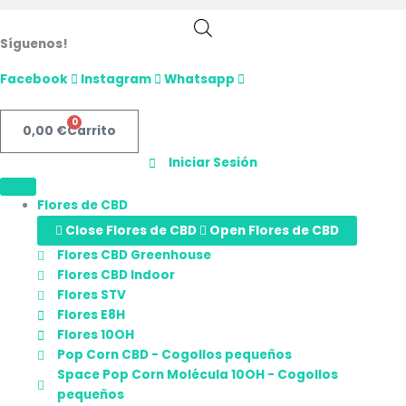
Ir
al
Síguenos!
contenido
Facebook
Instagram
Whatsapp
0
0,00
€
Carrito
Iniciar Sesión
Flores de CBD
Close Flores de CBD
Open Flores de CBD
Flores CBD Greenhouse
Flores CBD Indoor
Flores STV
Flores E8H
Flores 10OH
Pop Corn CBD - Cogollos pequeños
Space Pop Corn Molécula 10OH - Cogollos
pequeños