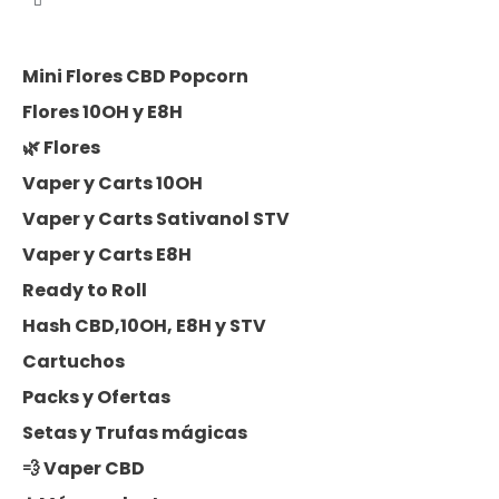
Mini Flores CBD Popcorn
Flores 10OH y E8H
🌿 Flores
Vaper y Carts 10OH
Vaper y Carts Sativanol STV
Vaper y Carts E8H
Ready to Roll
Hash CBD,10OH, E8H y STV
Cartuchos
Packs y Ofertas
Setas y Trufas mágicas
💨 Vaper CBD