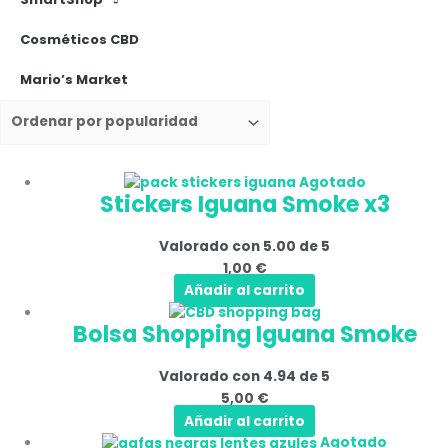
Cosméticos CBD
Mario’s Market
Agotado
Stickers Iguana Smoke x3
Valorado con
5.00
de 5
1,00
€
Añadir al carrito
Bolsa Shopping Iguana Smoke
Valorado con
4.94
de 5
5,00
€
Añadir al carrito
Este
Agotado