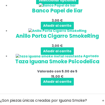
Seleccionar opciones
variantes.
Las
Banco Papel de liar
opciones
se
3,00
€
pueden
Añadir al carrito
elegir
en
Anillo Porta Cigarro SmokeRing
la
página
3,00
€
de
Añadir al carrito
producto
Agotado
Taza Iguana Smoke Psicodelica
Valorado con
5.00
de 5
15,00
€
Añadir al carrito
¿Son piezas únicas creadas por Iguana Smoke?