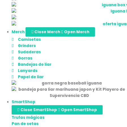
Merch
Close Merch
Open Merch
Camisetas
Grinders
Sudaderas
Gorras
Bandejas de liar
Lanyards
Papel de liar
SmartShop
Close SmartShop
Open SmartShop
Trufas mágicas
Pan de setas