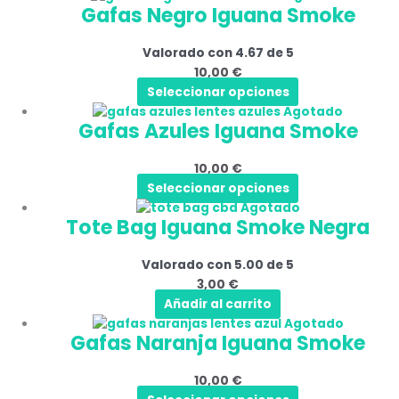
Gafas Negro Iguana Smoke
producto
tiene
Valorado con
4.67
de 5
múltiples
10,00
€
variantes.
Seleccionar opciones
Las
Este
Agotado
opciones
Gafas Azules Iguana Smoke
producto
se
tiene
pueden
10,00
€
múltiples
elegir
Seleccionar opciones
variantes.
en
Agotado
Las
la
Tote Bag Iguana Smoke Negra
opciones
página
se
de
Valorado con
5.00
de 5
pueden
producto
3,00
€
elegir
Añadir al carrito
en
Este
Agotado
la
Gafas Naranja Iguana Smoke
producto
página
tiene
de
10,00
€
múltiples
producto