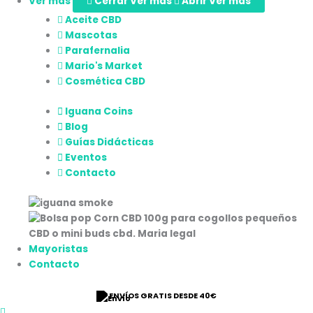
Ver más
Cerrar Ver más
Abrir Ver más
Aceite CBD
Mascotas
Parafernalia
Mario's Market
Cosmética CBD
Iguana Coins
Blog
Guías Didácticas
Eventos
Contacto
Mayoristas
Contacto
ENVÍOS GRATIS DESDE 40€