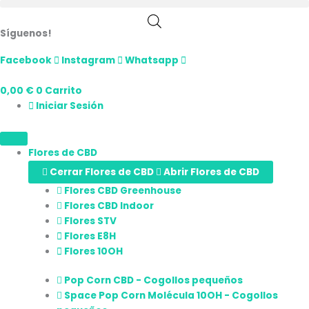
Ir
al
Síguenos!
contenido
Facebook
Instagram
Whatsapp
0,00
€
0
Carrito
Iniciar Sesión
Flores de CBD
Cerrar Flores de CBD
Abrir Flores de CBD
Flores CBD Greenhouse
Flores CBD Indoor
Flores STV
Flores E8H
Flores 10OH
Pop Corn CBD - Cogollos pequeños
Space Pop Corn Molécula 10OH - Cogollos