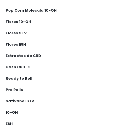
Pop Corn Molécula 10-OH
Flores 10-OH
Flores STV
Flores E8H
Extractos de CBD
Hash CBD
Ready to Roll
Pre Rolls
Sativanol STV
10-OH
E8H