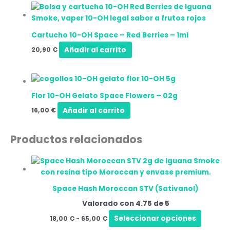
se
puede
elegir
Cartucho 10-OH Space – Red Berries
–
1ml
en
Añadir al carrito
20,90
€
la
página
de
produc
Flor 10-OH Gelato Space Flowers
–
02g
Añadir al carrito
16,00
€
Productos relacionados
Rango
Este
de
produc
precios:
tiene
desde
Space Hash Moroccan STV (Sativanol)
18,00 €
múltipl
hasta
Valorado con
4.75
de 5
variant
65,00 €
Las
Seleccionar opciones
18,00
€
-
65,00
€
opcion