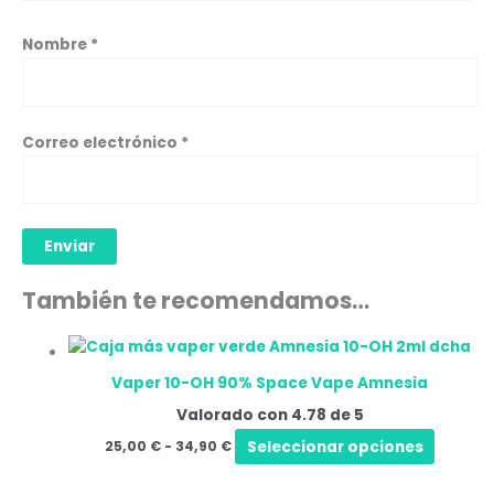
Nombre
*
Correo electrónico
*
También te recomendamos…
Rango
Este
de
produc
precios:
Vaper 10-OH 90% Space Vape Amnesia
tiene
desde
25,00 €
Valorado con
4.78
de 5
múltipl
hasta
variant
Seleccionar opciones
25,00
€
-
34,90
€
34,90 €
Las
opcion