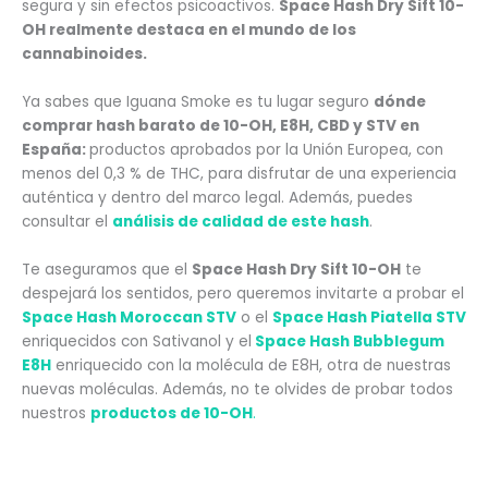
segura y sin efectos psicoactivos.
Space Hash Dry Sift 10-
OH
realmente destaca en el
mundo de los
cannabinoides.
Ya sabes que Iguana Smoke es tu lugar seguro
dónde
comprar hash barato de 10-OH, E8H, CBD y STV en
España:
productos aprobados por la Unión Europea, con
menos del 0,3 % de THC, para disfrutar de una experiencia
auténtica y dentro del marco legal. Además, p
uedes
consultar el
análisis de calidad de este hash
.
Te
aseguramos que el
Space Hash Dry Sift 10-OH
te
despejará los sentidos, pero queremos invitarte a probar el
Space Hash Moroccan STV
o el
Space Hash Piatella STV
enriquecidos con Sativanol y el
Space Hash Bubblegum
E8H
enriquecido con la molécula de E8H, otra de nuestras
nuevas moléculas. Además, no te olvides de probar todos
nuestros
productos de 10-OH
.