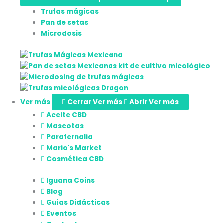
Trufas mágicas
Pan de setas
Microdosis
Ver más
Cerrar Ver más
Abrir Ver más
Aceite CBD
Mascotas
Parafernalia
Mario's Market
Cosmética CBD
Iguana Coins
Blog
Guías Didácticas
Eventos