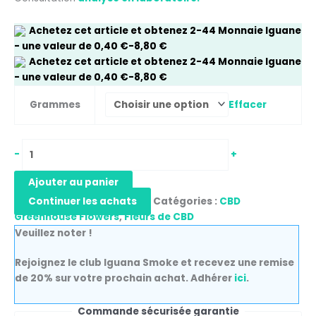
Achetez cet article et obtenez
2-44
Monnaie Iguane
- une valeur de
0,40
€
-
8,80
€
Achetez cet article et obtenez
2-44
Monnaie Iguane
- une valeur de
0,40
€
-
8,80
€
Effacer
Grammes
-
+
Ajouter au panier
Continuer les achats
Catégories :
CBD
Greenhouse Flowers
,
Fleurs de CBD
Veuillez noter !
Rejoignez le club Iguana Smoke et recevez une remise
de 20% sur votre prochain achat. Adhérer
ici
.
Commande sécurisée garantie