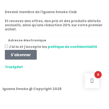
e
t
t
k
b
a
s
e
Devenir membre de l'Iguana Smoke Club
o
g
a
d
o
r
p
i
Et recevez des offres, des prix et des produits dérivés
exclusifs, ainsi qu'une réduction 20% sur votre premier
k
a
p
n
achat.
m
Adresse
électronique
Acceptation
J'ai lu et j'accepte les
politique de confidentialité
S'abonner
Trustpilot
0
Iguana Smoke @ Copyright 2026