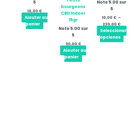
Petits
5
Note
5.00
sur
opti
bourgeons
5
peuv
10,00
€
CBD Indoor
être
Ajouter au
10,00
€
–
15gr
choi
panier
220,00
€
Note
5.00
sur
sur
Seleccionar
5
la
opciones
pag
30,00
€
du
Ajouter au
prod
panier