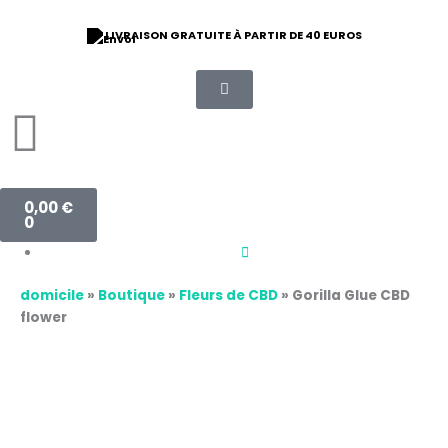
Aller
quantité
Plage
au
de
de
⭐ 9/10 NOTE D'ORDRE
contenu
Flor
prix :
de
10,00 €
CBD
à
Gorilla
220,00 €
Glue
Panier
0,00
€
0
domicile
»
Boutique
»
Fleurs de CBD
»
Gorilla Glue CBD
flower