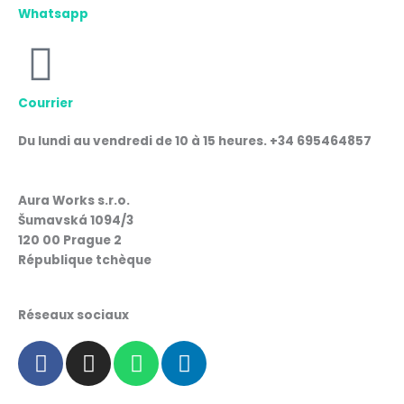
Whatsapp
Courrier
Du lundi au vendredi de 10 à 15 heures. +34 695464857
Aura Works s.r.o.
Šumavská 1094/3
120 00 Prague 2
République tchèque
Réseaux sociaux
F
I
W
L
a
n
h
i
c
s
a
n