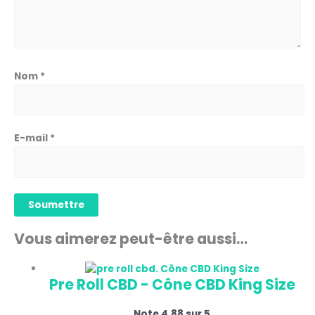
Nom
*
E-mail
*
Vous aimerez peut-être aussi…
Pre Roll CBD - Cône CBD King Size
Note
4.88
sur 5