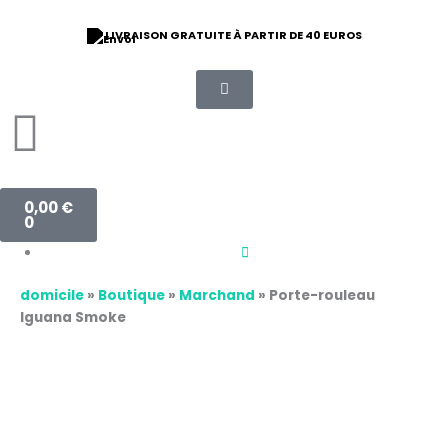
Aller
au
LIVRAISON GRATUITE À PARTIR DE 40 EUROS
contenu
Panier
0,00
€
0
domicile
»
Boutique
»
Marchand
»
Porte-rouleau
Iguana Smoke