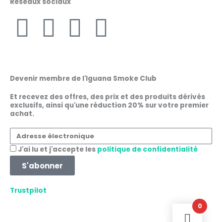
Réseaux sociaux
F
I
W
L
a
n
h
i
c
s
a
n
Devenir membre de l'Iguana Smoke Club
e
t
t
k
Et recevez des offres, des prix et des produits dérivés
exclusifs, ainsi qu'une réduction 20% sur votre premier
achat.
b
a
s
e
Adresse
o
g
a
d
électronique
Acceptation
J'ai lu et j'accepte les
politique de confidentialité
o
r
p
i
S'abonner
k
a
p
n
Trustpilot
0