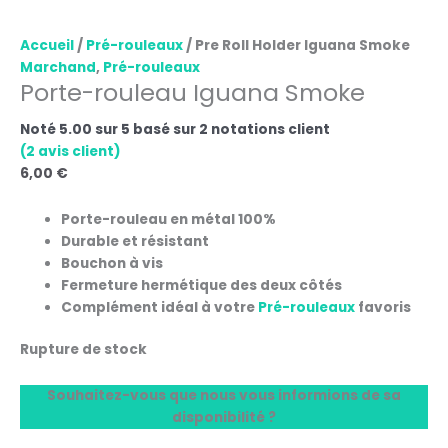
Accueil
/
Pré-rouleaux
/ Pre Roll Holder Iguana Smoke
Marchand
,
Pré-rouleaux
Porte-rouleau Iguana Smoke
Noté
5.00
sur 5 basé sur
2
notations client
(
2
avis client)
6,00
€
Porte-rouleau en métal 100%
Durable et résistant
Bouchon à vis
Fermeture hermétique des deux côtés
Complément idéal à votre
Pré-rouleaux
favoris
Rupture de stock
Souhaitez-vous que nous vous informions de sa
disponibilité ?