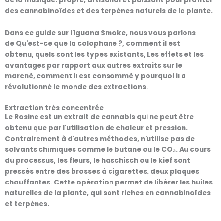
de la musique.
propre, artisanal et puissant
pour profiter
des cannabinoïdes et des terpènes naturels de la plante.
Dans ce guide sur l'Iguana Smoke, nous vous parlons
de
Qu'est-ce que la colophane ?
,
comment il est
obtenu
,
quels sont les types existants
, Les effets et les
avantages par rapport aux autres extraits sur le
marché,
comment il est consommé
y
pourquoi il a
révolutionné le monde des extractions
.
Extraction très concentrée
Le
Rosine
est un extrait de cannabis qui ne peut être
obtenu que par l'utilisation de
chaleur et pression
.
Contrairement à d'autres méthodes,
n'utilise pas de
solvants chimiques
comme le butane ou le CO₂. Au cours
du processus, les fleurs, le haschisch ou le kief sont
pressés entre des brosses à cigarettes.
deux plaques
chauffantes
. Cette opération permet de libérer les huiles
naturelles de la plante, qui sont riches en
cannabinoïdes
et terpènes
.