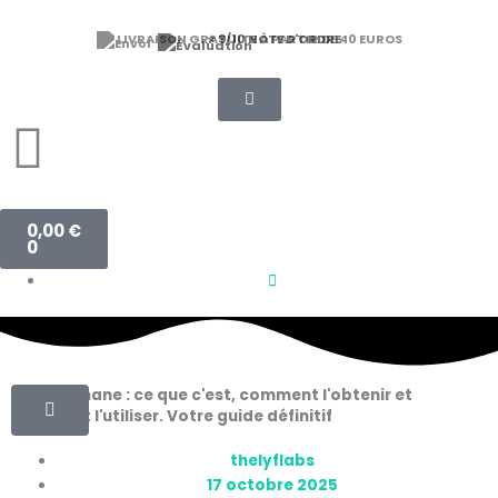
Aller
au
⭐ 9/10 NOTE D'ORDRE
contenu
Panier
0,00
€
0
La colophane : ce que c'est, comment l'obtenir et
comment l'utiliser. Votre guide définitif
thelyflabs
17 octobre 2025