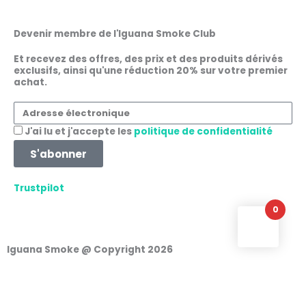
c
s
a
n
Devenir membre de l'Iguana Smoke Club
e
t
t
k
Et recevez des offres, des prix et des produits dérivés
exclusifs, ainsi qu'une réduction 20% sur votre premier
achat.
b
a
s
e
Adresse
o
g
a
d
électronique
Acceptation
J'ai lu et j'accepte les
politique de confidentialité
o
r
p
i
S'abonner
k
a
p
n
Trustpilot
0
m
Iguana Smoke @ Copyright 2026