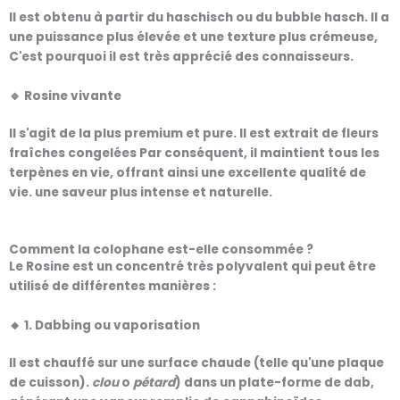
Il est obtenu à partir du haschisch ou du bubble hasch. Il a
une puissance plus élevée et une texture plus crémeuse
,
C'est pourquoi il est très apprécié des connaisseurs.
🔹
Rosine vivante
Il s'agit de la plus
premium et pure
. Il est extrait de
fleurs
fraîches congelées
Par conséquent, il maintient tous les
terpènes en vie, offrant ainsi une excellente qualité de
vie.
une saveur plus intense et naturelle
.
Comment la colophane est-elle consommée ?
Le
Rosine
est un concentré très polyvalent qui peut être
utilisé de différentes manières :
🔸 1.
Dabbing ou vaporisation
Il est chauffé sur une surface chaude (telle qu'une plaque
de cuisson).
clou
o
pétard
) dans un
plate-forme de dab
,