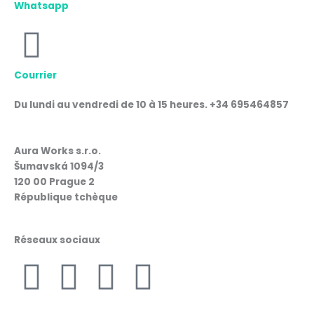
Whatsapp
Courrier
Du lundi au vendredi de 10 à 15 heures. +34 695464857
Aura Works s.r.o.
Šumavská 1094/3
120 00 Prague 2
République tchèque
Réseaux sociaux
F
I
W
L
a
n
h
i