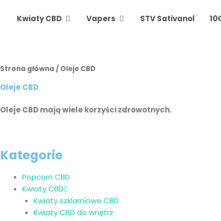
Otwórz Kwiaty CBD
Otwórz Vapers
Kwiaty CBD
Vapers
STV Sativanol
10
Strona główna
/ Oleje CBD
Oleje CBD
Oleje CBD mają wiele korzyści zdrowotnych.
Kategorie
Popcorn CBD
Kwiaty CBD
Kwiaty szklarniowe CBD
Kwiaty CBD do wnętrz