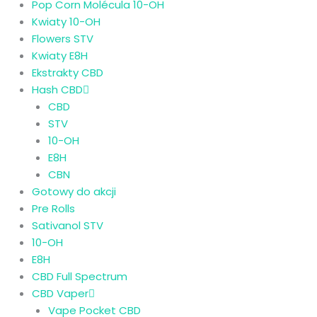
Pop Corn Molécula 10-OH
Kwiaty 10-OH
Flowers STV
Kwiaty E8H
Ekstrakty CBD
Hash CBD
CBD
STV
10-OH
E8H
CBN
Gotowy do akcji
Pre Rolls
Sativanol STV
10-OH
E8H
CBD Full Spectrum
CBD Vaper
Vape Pocket CBD