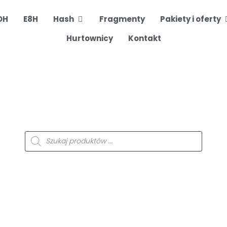
Otwórz skrót
O
OH
E8H
Hash
Fragmenty
Pakiety i oferty
Hurtownicy
Kontakt
Wyszukiwarka
produktów