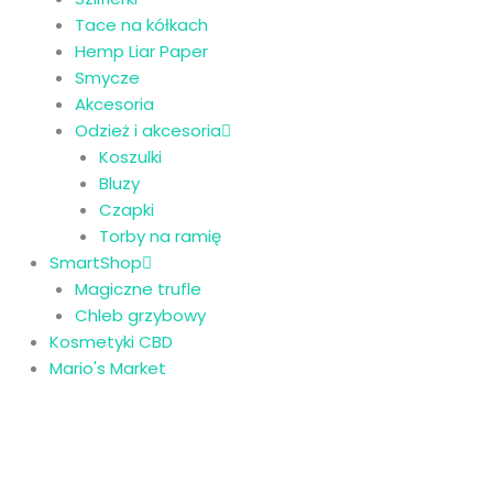
Tace na kółkach
Hemp Liar Paper
Smycze
Akcesoria
Odzież i akcesoria
Koszulki
Bluzy
Czapki
Torby na ramię
SmartShop
Magiczne trufle
Chleb grzybowy
Kosmetyki CBD
Mario's Market