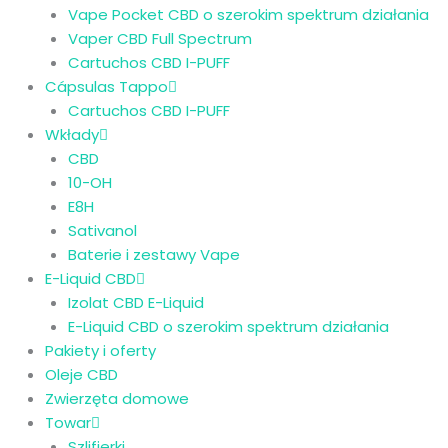
Vape Pocket CBD o szerokim spektrum działania
Vaper CBD Full Spectrum
Cartuchos CBD I-PUFF
Cápsulas Tappo
Cartuchos CBD I-PUFF
Wkłady
CBD
10-OH
E8H
Sativanol
Baterie i zestawy Vape
E-Liquid CBD
Izolat CBD E-Liquid
E-Liquid CBD o szerokim spektrum działania
Pakiety i oferty
Oleje CBD
Zwierzęta domowe
Towar
Szlifierki