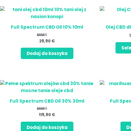
Full Spectrum CBD Oil 10% 10ml
Olej CBD d
29,90
€
Oceniono
5.00
Sel
na 5
Dodaj do koszyka
Full Spectrum CBD Oil 30% 30ml
Full Spe
119,90
€
Oceniono
5.00
na 5
Dodaj do koszyka
D