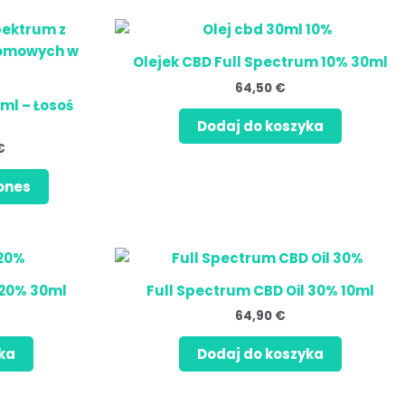
Zakres
cen:
kt
od
Olejek CBD Full Spectrum 10% 30ml
16,90 €
do
64,50
€
25,90 €
0ml – Łosoś
tów.
Dodaj do koszyka
€
ć
ones
e
ktu
 20% 30ml
Full Spectrum CBD Oil 30% 10ml
64,90
€
ka
Dodaj do koszyka