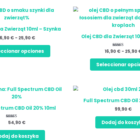
Zakres
Ten
Ten
cen:
produkt
produ
od
ma
ma
16,90 €
la Zwierząt 10ml – Szynka
do
wiele
wiele
25,90 €
Olej CBD dla Zwierząt 1
16,90
€
-
25,90
€
wariantów.
warian
Opcje
Opcje
eccionar opciones
16,90
€
-
25,90
Oceniono
można
można
5.00
na 5
wybrać
wybra
Seleccionar opci
na
na
stronie
stroni
produktu
produ
Full Spectrum CBD Oil
ctrum CBD Oil 20% 10ml
99,90
€
Dodaj do koszy
54,90
€
Oceniono
4.75
na 5
odaj do koszyka