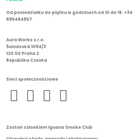
Od poniedziałku do piątku w godzinach od 10 do 15. +34
695464857
Aura Works s.r.o.
Šumavská 1094/3
120 00 Praha 2
Republika Czeska
Sieci społecznościowe
F
I
W
L
a
n
h
i
c
s
a
n
Zostań członkiem Iguana Smoke Club
Otrzymuj oferty, nagrody i ekskluzywny