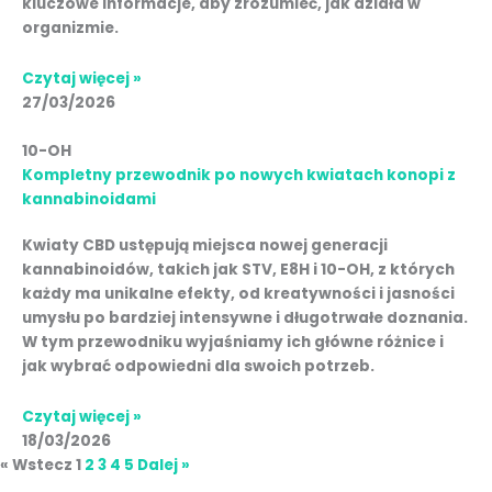
kluczowe informacje, aby zrozumieć, jak działa w
organizmie.
Czytaj więcej »
27/03/2026
10-OH
Kompletny przewodnik po nowych kwiatach konopi z
kannabinoidami
Kwiaty CBD ustępują miejsca nowej generacji
kannabinoidów, takich jak STV, E8H i 10-OH, z których
każdy ma unikalne efekty, od kreatywności i jasności
umysłu po bardziej intensywne i długotrwałe doznania.
W tym przewodniku wyjaśniamy ich główne różnice i
jak wybrać odpowiedni dla swoich potrzeb.
Czytaj więcej »
18/03/2026
« Wstecz
1
2
3
4
5
Dalej »