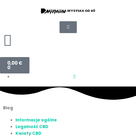
Przejdź
do
OCENA 9/10
treści
Wózek
0,00
€
0
Blog
Informacje ogólne
Legalność CBD
Kwiaty CBD