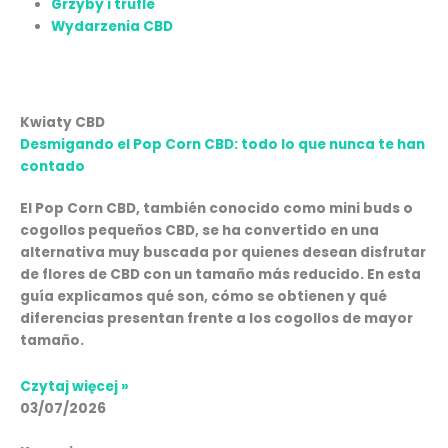
Grzyby i trufle
Wydarzenia CBD
Strona
Strona
Strona
Strona
Strona
Kwiaty CBD
Desmigando el Pop Corn CBD: todo lo que nunca te han
contado
El Pop Corn CBD, también conocido como mini buds o
cogollos pequeños CBD, se ha convertido en una
alternativa muy buscada por quienes desean disfrutar
de flores de CBD con un tamaño más reducido. En esta
guía explicamos qué son, cómo se obtienen y qué
diferencias presentan frente a los cogollos de mayor
tamaño.
Czytaj więcej »
03/07/2026