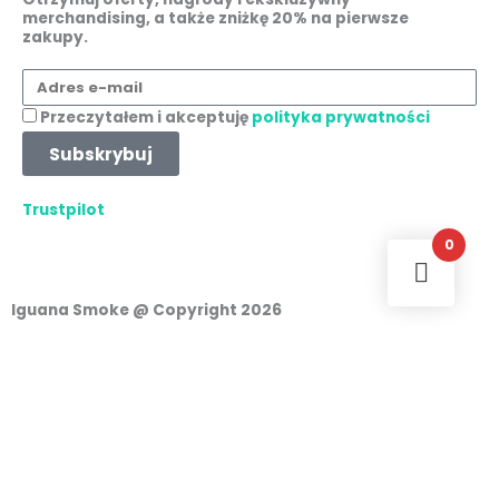
e
t
t
k
merchandising, a także zniżkę 20% na pierwsze
zakupy.
b
a
s
e
Adres
o
g
a
d
e-
Akceptacja
Przeczytałem i akceptuję
polityka prywatności
mail
o
r
p
i
Subskrybuj
k
a
p
n
Trustpilot
0
m
Iguana Smoke @ Copyright 2026
Logowanie
Nazwa użytkownika lub adres e-mail