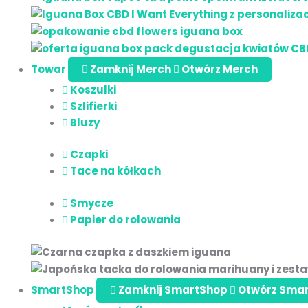
Towar
Zamknij Merch
Otwórz Merch
Koszulki
Szlifierki
Bluzy
Czapki
Tace na kółkach
Smycze
Papier do rolowania
SmartShop
Zamknij SmartShop
Otwórz Sma