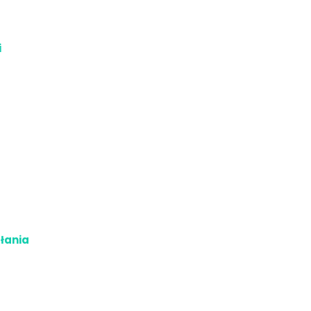
i
łania