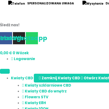
Przejdź
SPERSONALIZOWANA UWAGA
DA
do
treści
Śledź nas!
cebook
Instagram
Whatsapp
0,00
€
0
Wózek
Logowanie
Kwiaty CBD
Zamknij Kwiaty CBD
Otwórz Kwia
Kwiaty szklarniowe CBD
Kwiaty CBD do wnętrz
Flowers STV
Kwiaty E8H
Kwiaty 10OH