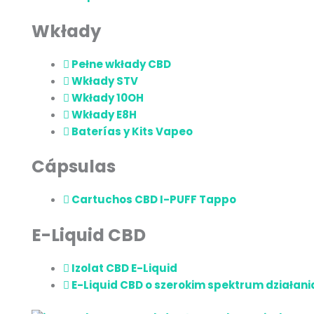
Wkłady
Pełne wkłady CBD
Wkłady STV
Wkłady 10OH
Wkłady E8H
Baterías y Kits Vapeo
Cápsulas
Cartuchos CBD I-PUFF Tappo
E-Liquid CBD
Izolat CBD E-Liquid
E-Liquid CBD o szerokim spektrum działani