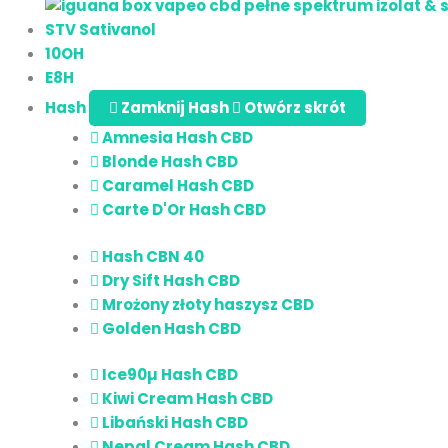
STV Sativanol
10OH
E8H
Hash
Zamknij Hash
Otwórz skrót
Amnesia Hash CBD
Blonde Hash CBD
Caramel Hash CBD
Carte D'Or Hash CBD
Hash CBN 40
Dry Sift Hash CBD
Mrożony złoty haszysz CBD
Golden Hash CBD
Ice90µ Hash CBD
Kiwi Cream Hash CBD
Libański Hash CBD
Nepal Cream Hash CBD