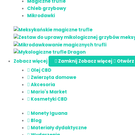
Magiczne trufle
Chleb grzybowy
Mikrodawki
Zobacz więcej
Zamknij Zobacz więcej
Otwórz
Olej CBD
Zwierzęta domowe
Akcesoria
Mario's Market
Kosmetyki CBD
Monety Iguana
Blog
Materiały dydaktyczne
Wydarzenia