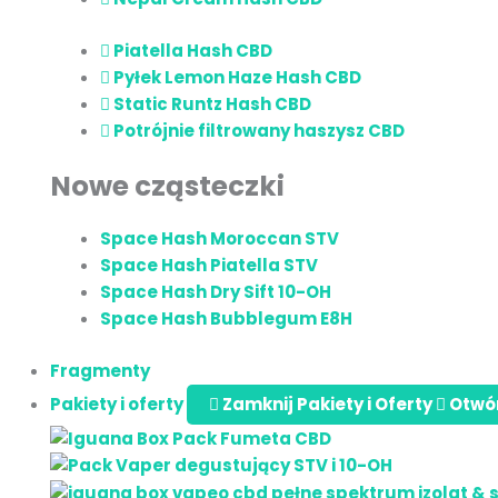
Piatella Hash CBD
Pyłek Lemon Haze Hash CBD
Static Runtz Hash CBD
Potrójnie filtrowany haszysz CBD
Nowe cząsteczki
Space Hash Moroccan STV
Space Hash Piatella STV
Space Hash Dry Sift 10-OH
Space Hash Bubblegum E8H
Fragmenty
Pakiety i oferty
Zamknij Pakiety i Oferty
Otwór