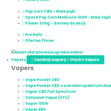
Pop Corn CBD - Małe pąki
Space Pop Corn Molécula 10OH - Małe topk
Flower Sting - Gotowy do akcji
Pre Rolls
Ofertas Flores
Vapers
Zamknij wapery
Otwórz Vapers
Vapers
Vape Pocket CBD
Vape Pocket CBD o szerokim spektrum dzia
Vaper CBD Full Spectrum
Sativanol Vaper (STV)
Vaper 10OH
Vaper E8H