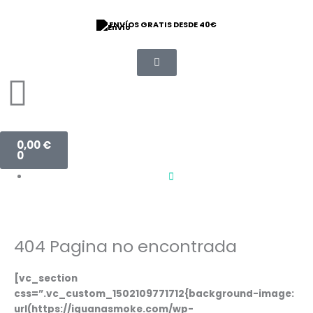
Ir
al
ENVÍOS GRATIS DESDE 40€
contenido
Carrito
0,00
€
0
404 Pagina no encontrada
[vc_section
css=”.vc_custom_1502109771712{background-image:
url(https://iguanasmoke.com/wp-