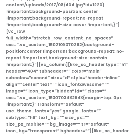
content/uploads/2017/08/404.jpg?id=1220)
!important;background-position: center
!important;background-repeat: no-repeat
!important;background-size: cover !important;}”]
[vc_row
full_width=”stretch_row_content_no_spaces”
css=”.vc_custom_1502108370252{background-
position: center !important;background-repeat: no-
repeat !important;background-size: contain
!important;}”][vc_column][like_sc_header type=”h1″
header=”404″ subheader=”” color=”main”
subcolor=”second” size=”xl” style=”header-inline”
align=”center” text=”” icon_fontawesome=””
image=”” icon_type=”hidden” id=”” class=””
css=”.vc_custom_1530703482843{margin-top: 0px
!important;}” transform=”default”
use_theme_fonts=”yes” google_fonts=””
subtype=”h5″ text_bg=”” size_px=””
size_px_mobile=”” bg_image=”” sr=”default”
icon_bg=”transparent” bgheader=””][like_sc_header