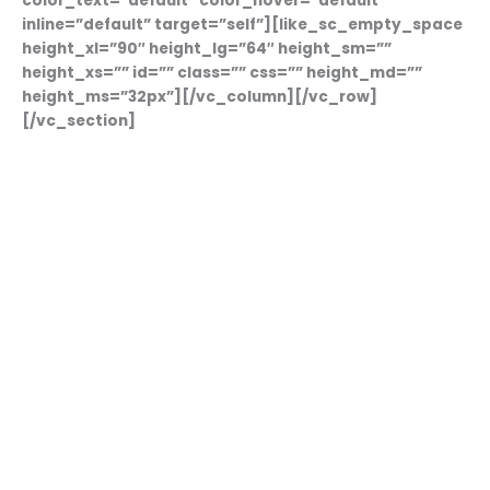
color_text=”default” color_hover=”default”
inline=”default” target=”self”][like_sc_empty_space
height_xl=”90″ height_lg=”64″ height_sm=””
height_xs=”” id=”” class=”” css=”” height_md=””
height_ms=”32px”][/vc_column][/vc_row]
[/vc_section]