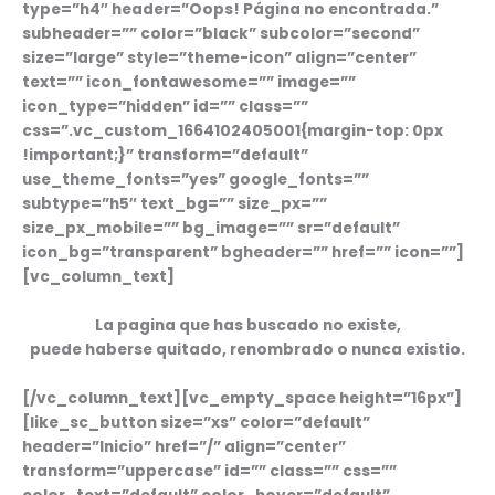
type=”h4″ header=”Oops! Página no encontrada.”
subheader=”” color=”black” subcolor=”second”
size=”large” style=”theme-icon” align=”center”
text=”” icon_fontawesome=”” image=””
icon_type=”hidden” id=”” class=””
css=”.vc_custom_1664102405001{margin-top: 0px
!important;}” transform=”default”
use_theme_fonts=”yes” google_fonts=””
subtype=”h5″ text_bg=”” size_px=””
size_px_mobile=”” bg_image=”” sr=”default”
icon_bg=”transparent” bgheader=”” href=”” icon=””]
[vc_column_text]
La pagina que has buscado no existe,
puede haberse quitado, renombrado o nunca existio.
[/vc_column_text][vc_empty_space height=”16px”]
[like_sc_button size=”xs” color=”default”
header=”Inicio” href=”/” align=”center”
transform=”uppercase” id=”” class=”” css=””