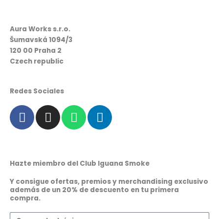
Aura Works s.r.o.
Šumavská 1094/3
120 00 Praha 2
Czech republic
Redes Sociales
F
I
W
L
a
n
h
i
c
s
a
n
e
t
t
k
b
a
s
e
Hazte miembro del Club Iguana Smoke
o
g
a
d
o
r
p
i
Y consigue ofertas, premios y merchandising exclusivo
además de un 20% de descuento en tu primera
k
a
p
n
compra.
m
Correo