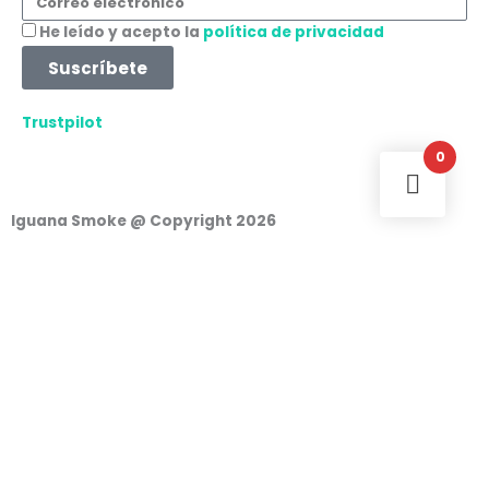
electrónico
Aceptación
He leído y acepto la
política de privacidad
Suscríbete
Trustpilot
0
Iguana Smoke @ Copyright 2026
Iniciar Sesión
Nombre de usuario o correo electrónico
Contraseña