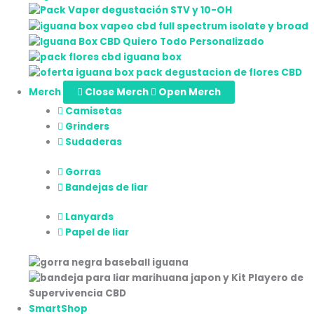
Merch
Close Merch
Open Merch
Camisetas
Grinders
Sudaderas
Gorras
Bandejas de liar
Lanyards
Papel de liar
SmartShop