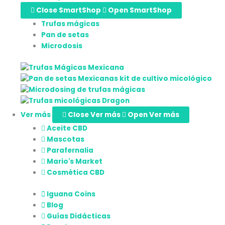
Close SmartShop
Open SmartShop
Trufas mágicas
Pan de setas
Microdosis
Ver más
Close Ver más
Open Ver más
Aceite CBD
Mascotas
Parafernalia
Mario's Market
Cosmética CBD
Iguana Coins
Blog
Guías Didácticas