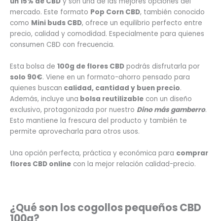
un 15% de CBD
y son una de las mejores opciones del
mercado. Este formato
Pop Corn CBD
, también conocido
como
Mini buds CBD
, ofrece un equilibrio perfecto entre
precio, calidad y comodidad. Especialmente para quienes
consumen CBD con frecuencia.
Esta bolsa de
100g de flores CBD
podrás disfrutarla por
solo 90€
. Viene en un formato-ahorro pensado para
quienes buscan
calidad, cantidad y buen precio
.
Además, incluye una
bolsa reutilizable
con un diseño
exclusivo, protagonizada por nuestro
Dino más gamberro
.
Esto mantiene la frescura del producto y también te
permite aprovecharla para otros usos.
Una opción perfecta, práctica y económica para
comprar
flores CBD online
con la mejor relación calidad-precio.
¿Qué son los cogollos pequeños CBD
100g?