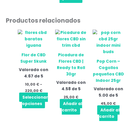
Productos relacionados
Rango
Este
de
producto
precios:
tiene
desde
10,00 €
múltiples
Flor de CBD
Picadura de
hasta
variantes.
220,00 €
Super Skunk
Flores CBD |
Pop Corn –
Las
Ready to Roll
Cogollos
Valorado con
opciones
30gr
pequeños CBD
4.67
de 5
se
Indoor 25gr
Valorado con
pueden
10,00
€
-
4.58
de 5
Valorado con
elegir
220,00
€
5.00
de 5
en
Seleccionar
25,00
€
la
opciones
Añadir al
45,00
€
página
carrito
Añadir al
de
carrito
producto