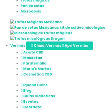
Trufas mágicas
Pan de setas
Microdosis
Ver más
Chiudi Ver más
Apri Ver más
Aceite CBD
Mascotas
Parafernalia
Mario's Market
Cosmética CBD
Iguana Coins
Blog
Guías Didácticas
Eventos
Contacto