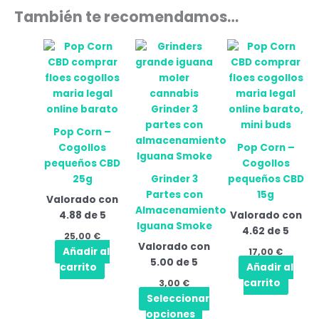
También te recomendamos…
Este
producto
tiene
múltiples
variantes.
Las
Pop Corn –
opciones
Cogollos
Pop Corn –
se
pequeños CBD
Cogollos
pueden
25g
Grinder 3
pequeños CBD
elegir
Partes con
15g
Valorado con
en
Almacenamiento
4.88
de 5
Valorado con
la
Iguana Smoke
4.62
de 5
página
25,00
€
Valorado con
de
Añadir al
17,00
€
5.00
de 5
producto
carrito
Añadir al
carrito
3,00
€
Seleccionar
opciones