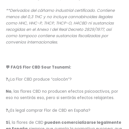
**Derivados del cáñamo industrial certificado. Contiene
menos del 0,3 THC y no incluye cannabinoides ilegales
como HHC, HHC-P, THCP, THCP-O, H4CBD ni sustancias
recogidas en el Anexo I del Real Decreto 2829/1977, así
como tampoco contiene sustancias fiscalizadas por
convenios internacionales.
💬 FAQS Flor CBD Sour Tsunami:
❓¿La Flor CBD produce “colocón”?
No
, las flores CBD no producen efectos psicoactivos, por
eso no sentirás eso, pero si sentirás efectos relajantes.
❓¿Es legal comprar Flor de CBD en España?
Sí
, la flores de CBD
pueden comercializarse legalmente
en España
siempre que cumpla la normativa europea: que