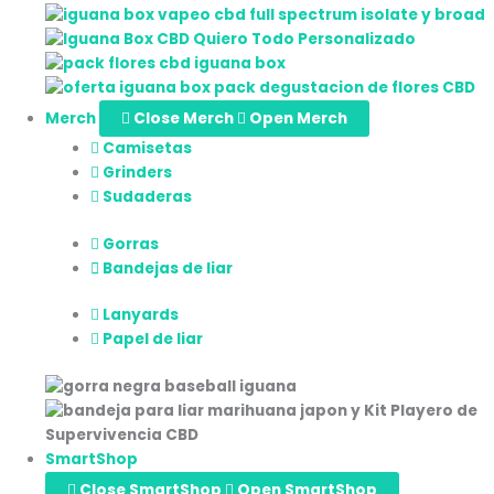
Merch
Close Merch
Open Merch
Camisetas
Grinders
Sudaderas
Gorras
Bandejas de liar
Lanyards
Papel de liar
SmartShop
Close SmartShop
Open SmartShop