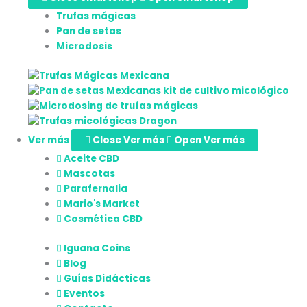
Trufas mágicas
Pan de setas
Microdosis
Ver más
Close Ver más
Open Ver más
Aceite CBD
Mascotas
Parafernalia
Mario's Market
Cosmética CBD
Iguana Coins
Blog
Guías Didácticas
Eventos