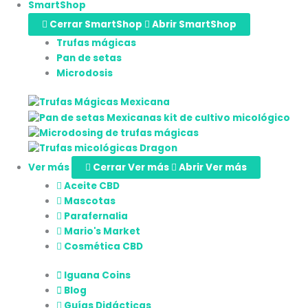
SmartShop
Cerrar SmartShop
Abrir SmartShop
Trufas mágicas
Pan de setas
Microdosis
Ver más
Cerrar Ver más
Abrir Ver más
Aceite CBD
Mascotas
Parafernalia
Mario's Market
Cosmética CBD
Iguana Coins
Blog
Guías Didácticas