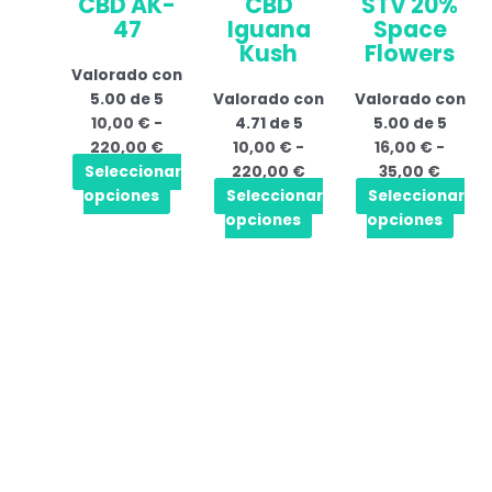
CBD AK-
CBD
STV 20%
10,00 €
variantes.
10,00 €
variantes.
16,00 
vari
47
Iguana
Space
hasta
Las
hasta
Las
hasta
Las
Kush
Flowers
220,00 €
opciones
220,00 €
opciones
35,00
opci
Valorado con
se
se
se
5.00
de 5
Valorado con
Valorado con
pueden
pueden
pue
10,00
€
-
4.71
de 5
5.00
de 5
elegir
elegir
elegi
220,00
€
10,00
€
-
16,00
€
-
en
en
en
Seleccionar
220,00
€
35,00
€
la
la
la
opciones
Seleccionar
Seleccionar
página
página
pági
opciones
opciones
de
de
de
producto
producto
prod