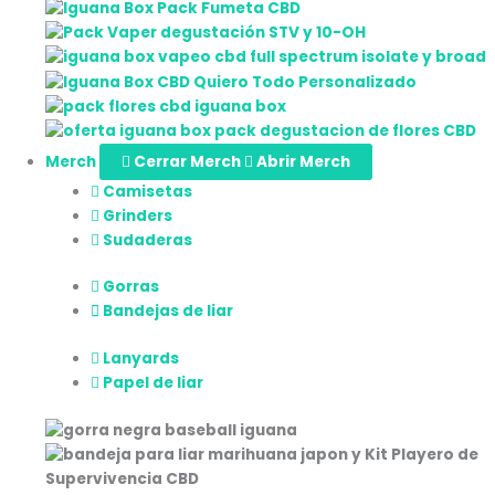
Merch
Cerrar Merch
Abrir Merch
Camisetas
Grinders
Sudaderas
Gorras
Bandejas de liar
Lanyards
Papel de liar