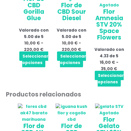
CBD
Flor de
desde
múltiples
desde
múltiples
desde
múlt
Agotado
Gorilla
CBD Sour
Flor
10,00 €
variantes.
10,00 €
variantes.
16,00 
vari
Glue
Diesel
Amnesia
hasta
Las
hasta
Las
hasta
Las
STV 20%
220,00 €
opciones
220,00 €
opciones
35,00
opci
Space
Valorado con
Valorado con
se
se
se
Flowers
5.00
de 5
5.00
de 5
pueden
pueden
pue
10,00
€
-
10,00
€
-
elegir
elegir
elegi
220,00
€
220,00
€
Valorado con
en
en
en
Seleccionar
Seleccionar
4.33
de 5
la
la
la
opciones
opciones
16,00
€
-
página
página
pági
35,00
€
de
de
de
Seleccionar
producto
producto
prod
opciones
Productos relacionados
Rango
Este
Rango
Este
Rang
Este
de
producto
de
producto
de
prod
Agotado
Flor
precios:
tiene
precios:
tiene
precio
tien
Flor de
Flor de
Gelato
desde
múltiples
desde
múltiples
desde
múlt