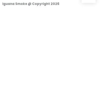
Iguana Smoke @ Copyright 2026
Iniciar Sesión
Nombre de usuario o correo electrónico
Contraseña
Recuérdame
Acceder
o
Continuar con Google