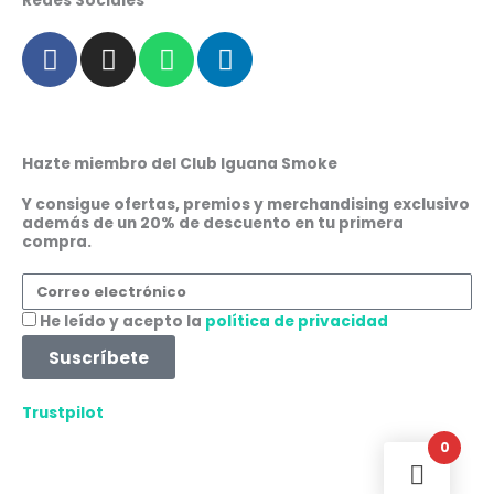
Redes Sociales
F
I
W
L
a
n
h
i
c
s
a
n
e
t
t
k
b
a
s
e
Hazte miembro del Club Iguana Smoke
o
g
a
d
o
r
p
i
Y consigue ofertas, premios y merchandising exclusivo
además de un 20% de descuento en tu primera
k
a
p
n
compra.
m
Correo
electrónico
Aceptación
He leído y acepto la
política de privacidad
Suscríbete
Trustpilot
0