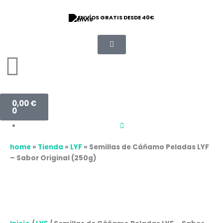
Ir
Semillas
al
de
⭐ 9/10 VALORACIÓN
contenido
Cáñamo
Peladas
LYF
-
Sabor
Original
(250g)
Carrito
0,00
€
cantidad
0
home
»
Tienda
»
LYF
»
Semillas de Cáñamo Peladas LYF
– Sabor Original (250g)