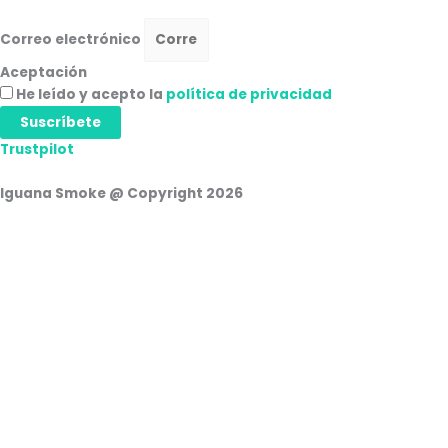
Correo electrónico
Aceptación
He leído y acepto la
política de privacidad
Suscríbete
Trustpilot
Iguana Smoke @ Copyright 2026
Cesta de la compra
0
Aún no agregaste productos.
Seguir viendo
0
Iniciar Sesión
Nombre de usuario o correo electrónico
Contraseña