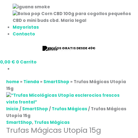
Mayoristas
Contacto
⭐ 9/10 VALORACIÓN
0,00
€
0
Carrito
home
»
Tienda
»
SmartShop
»
Trufas Mágicas Utopía
15g
Inicio
/
SmartShop
/
Trufas Mágicas
/ Trufas Mágicas
Utopía 15g
SmartShop
,
Trufas Mágicas
Trufas Mágicas Utopía 15g