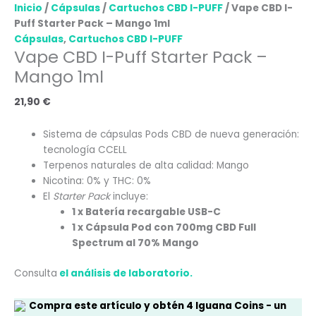
Inicio
/
Cápsulas
/
Cartuchos CBD I-PUFF
/ Vape CBD I-
Puff Starter Pack – Mango 1ml
Cápsulas
,
Cartuchos CBD I-PUFF
Vape CBD I-Puff Starter Pack –
Mango 1ml
21,90
€
Sistema de cápsulas Pods CBD de nueva generación:
tecnología CCELL
Terpenos naturales de alta calidad: Mango
Nicotina: 0% y THC: 0%
El
Starter Pack
incluye:
1 x Batería recargable USB-C
1 x Cápsula Pod con 700mg CBD Full
Spectrum al 70% Mango
Consulta
el análisis de laboratorio.
Compra este artículo y obtén
4
Iguana Coins
- un