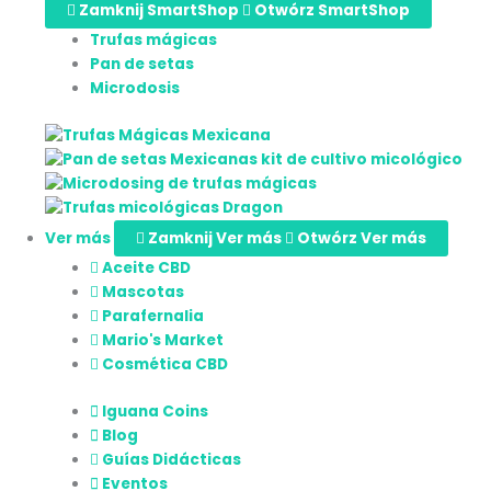
Zamknij SmartShop
Otwórz SmartShop
Trufas mágicas
Pan de setas
Microdosis
Ver más
Zamknij Ver más
Otwórz Ver más
Aceite CBD
Mascotas
Parafernalia
Mario's Market
Cosmética CBD
Iguana Coins
Blog
Guías Didácticas
Eventos