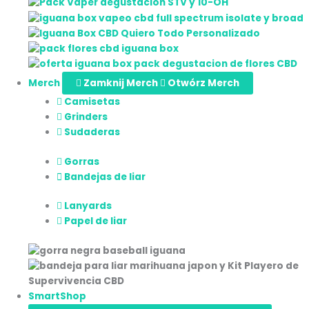
Merch
Zamknij Merch
Otwórz Merch
Camisetas
Grinders
Sudaderas
Gorras
Bandejas de liar
Lanyards
Papel de liar
SmartShop