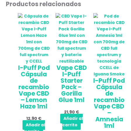
Productos relacionados
I-Puff Pod
Vape CBD
Cápsula
I-Puff
de
Starter
I-Puff Pod
recambio
Pack –
Cápsula
Vape CBD
Gorilla
de
– Lemon
Glue 1ml
recambio
Haze 1ml
Vape CBD
–
21,90
€
Amnesia
12,90
€
Añadir al
1ml
Añadir al
carrito