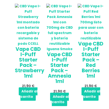
Vape CBD
Vape CBD
I-Puff
I-Puff
Vape CBD
Starter
Starter
I-Puff
Pack –
Pack –
Starter
Red
Strawberry
Pack –
Berries
1ml
Amnesia
1ml
1ml
21,90
€
21,90
€
Añadir al
21,90
€
Añadir al
carrito
Añadir al
carrito
carrito