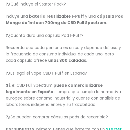
❓¿Qué incluye el Starter Pack?
Incluye una
batería reutilizable I-Puff
y una
cápsula Pod
Mango de 1ml con 700mg de CBD Full Spectrum
.
❓¿Cuánto dura una cápsula Pod I-Puff?
Recuerda que cada persona es única y depende del uso y
la frecuencia de consumo individual de cada uno, pero
cada cápsula ofrece
unas 300 caladas
.
❓¿Es legal el Vape CBD I-Puff en España?
Sí
, el CBD Full Spectrum
puede comercializarse
legalmente en España
siempre que cumpla la normativa
europea sobre cáñamo industrial y cuente con análisis de
laboratorios independientes y su trazabilidad.
❓¿Se pueden comprar cápsulas pods de recambio?
Por supuesto
, primero tienes que hacerte con un
Starter