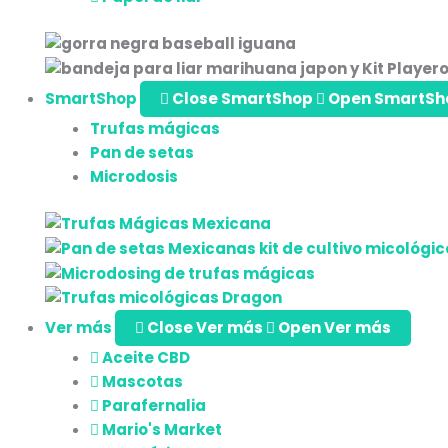
SmartShop
Close SmartShop
Open SmartSh
Trufas mágicas
Pan de setas
Microdosis
Ver más
Close Ver más
Open Ver más
Aceite CBD
Mascotas
Parafernalia
Mario's Market