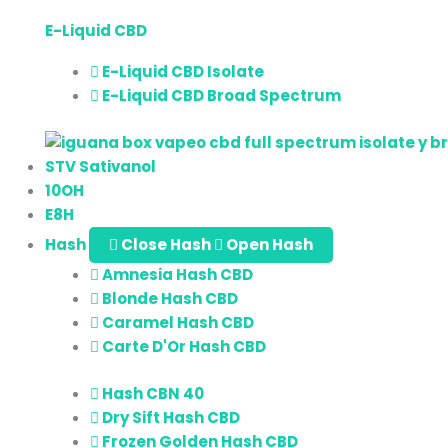
E-Liquid CBD
E-Liquid CBD Isolate
E-Liquid CBD Broad Spectrum
STV Sativanol
10OH
E8H
Hash
Close Hash
Open Hash
Amnesia Hash CBD
Blonde Hash CBD
Caramel Hash CBD
Carte D'Or Hash CBD
Hash CBN 40
Dry Sift Hash CBD
Frozen Golden Hash CBD