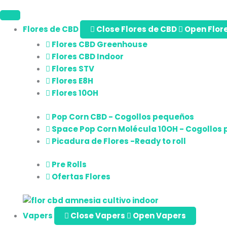
Flores de CBD
Close Flores de CBD
Open Flor
Flores CBD Greenhouse
Flores CBD Indoor
Flores STV
Flores E8H
Flores 10OH
Pop Corn CBD - Cogollos pequeños
Space Pop Corn Molécula 10OH - Cogollos
Picadura de Flores -Ready to roll
Pre Rolls
Ofertas Flores
Vapers
Close Vapers
Open Vapers