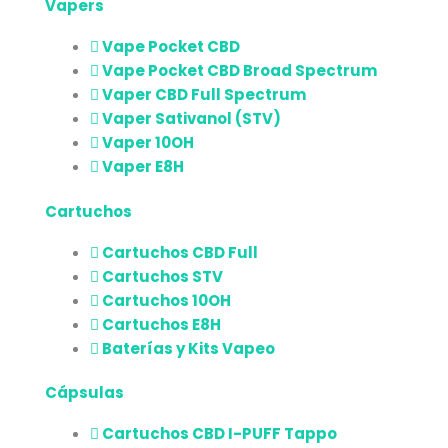
Vapers
Vape Pocket CBD
Vape Pocket CBD Broad Spectrum
Vaper CBD Full Spectrum
Vaper Sativanol (STV)
Vaper 10OH
Vaper E8H
Cartuchos
Cartuchos CBD Full
Cartuchos STV
Cartuchos 10OH
Cartuchos E8H
Baterías y Kits Vapeo
Cápsulas
Cartuchos CBD I-PUFF Tappo