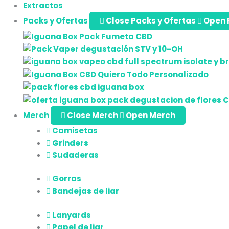
Extractos
Packs y Ofertas
Close Packs y Ofertas
Open 
Merch
Close Merch
Open Merch
Camisetas
Grinders
Sudaderas
Gorras
Bandejas de liar
Lanyards
Papel de liar