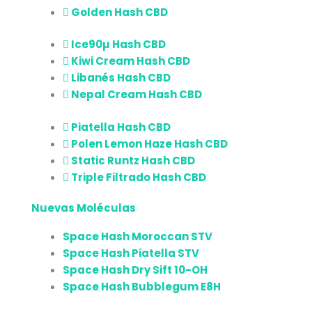
Golden Hash CBD
Ice90µ Hash CBD
Kiwi Cream Hash CBD
Libanés Hash CBD
Nepal Cream Hash CBD
Piatella Hash CBD
Polen Lemon Haze Hash CBD
Static Runtz Hash CBD
Triple Filtrado Hash CBD
Nuevas Moléculas
Space Hash Moroccan STV
Space Hash Piatella STV
Space Hash Dry Sift 10-OH
Space Hash Bubblegum E8H