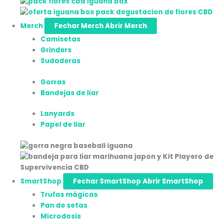
Merch
Fechar Merch
Abrir Merch
Camisetas
Grinders
Sudaderas
Gorras
Bandejas de liar
Lanyards
Papel de liar
SmartShop
Fechar SmartShop
Abrir SmartShop
Trufas mágicas
Pan de setas
Microdosis