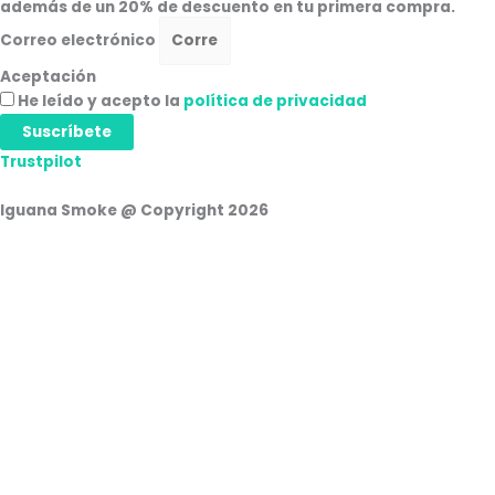
además de un 20% de descuento en tu primera compra.
Correo electrónico
Aceptación
He leído y acepto la
política de privacidad
Suscríbete
Trustpilot
Iguana Smoke @ Copyright 2026
Cesta de la compra
0
Aún no agregaste productos.
Seguir viendo
0
Iniciar Sesión
Nombre de usuario o correo electrónico
Contraseña
Recuérdame