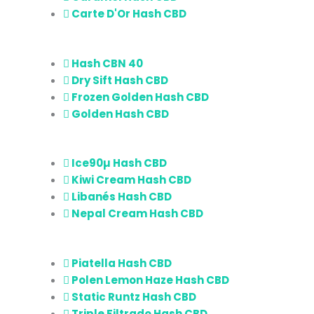
Carte D'Or Hash CBD
Hash CBN 40
Dry Sift Hash CBD
Frozen Golden Hash CBD
Golden Hash CBD
Ice90µ Hash CBD
Kiwi Cream Hash CBD
Libanés Hash CBD
Nepal Cream Hash CBD
Piatella Hash CBD
Polen Lemon Haze Hash CBD
Static Runtz Hash CBD
Triple Filtrado Hash CBD