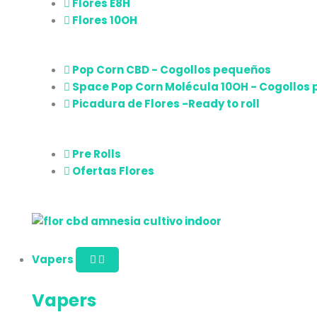
Flores E8H
Flores 10OH
Pop Corn CBD - Cogollos pequeños
Space Pop Corn Molécula 10OH - Cogollos
Picadura de Flores -Ready to roll
Pre Rolls
Ofertas Flores
Vapers
Vapers