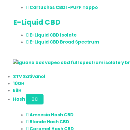
Cartuchos CBD I-PUFF Tappo
E-Liquid CBD
E-Liquid CBD Isolate
E-Liquid CBD Broad Spectrum
STV Sativanol
10OH
E8H
Hash
Amnesia Hash CBD
Blonde Hash CBD
Caramel Hash CBD