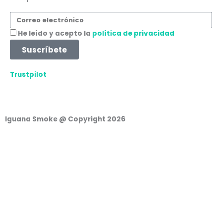
m
Correo
electrónico
Aceptación
He leído y acepto la
política de privacidad
Suscríbete
Trustpilot
Iguana Smoke @ Copyright 2026
Cesta de la compra
0
Aún no agregaste productos.
Seguir viendo
0