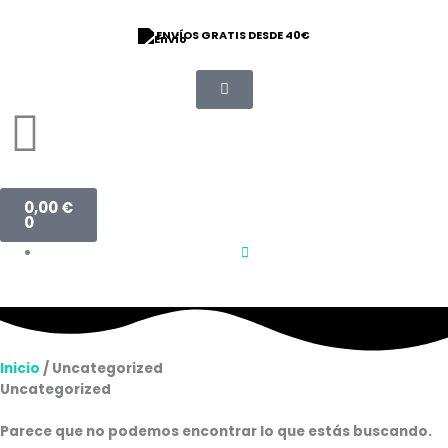
Ir
al
ENVÍOS GRATIS DESDE 40€
contenido
Carrito
0,00
€
0
Inicio
/ Uncategorized
Uncategorized
Parece que no podemos encontrar lo que estás buscando.