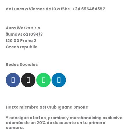
de Lunes a Viernes de 10 a 15hs. +34 695464857
Aura Works s.r.o.
Šumavská 1094/3
120 00 Praha 2
Czech republic
Redes Sociales
F
I
W
L
a
n
h
i
c
s
a
n
e
t
t
k
b
a
s
e
Hazte miembro del Club Iguana Smoke
o
g
a
d
o
r
p
i
Y consigue ofertas, premios y merchandising exclusivo
además de un 20% de descuento en tu primera
k
a
p
n
compra.