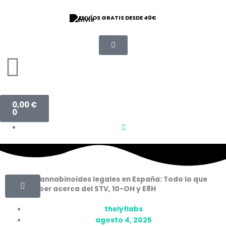
Ir
al
⭐ 9/10 VALORACIÓN
contenido
Carrito
0,00
€
0
Guía de cannabinoides legales en España: Todo lo que
debes saber acerca del STV, 10-OH y E8H
thelyflabs
agosto 4, 2025