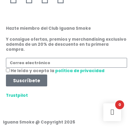
a
n
h
i
c
s
a
n
Hazte miembro del Club Iguana Smoke
e
t
t
k
Y consigue ofertas, premios y merchandising exclusivo
además de un 20% de descuento en tu primera
compra.
b
a
s
e
Correo
o
g
a
d
electrónico
Aceptación
He leído y acepto la
política de privacidad
o
r
p
i
Suscríbete
k
a
p
n
Trustpilot
0
m
Iguana Smoke @ Copyright 2026