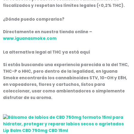
fiscalizados
y respetan los límites legales (<0,2% THC).
¿Dónde puedo comprarlos?
Directamente en nuestra tienda online –
www.iguanasmoke.com
La alternativa legal al THC ya está aquí
Si estás buscando una experiencia parecida a la del
THC,
THC-P o HHC
, pero dentro de la legalidad, en Iguana
Smoke encontrarás los cannabinoides
STV, 10-OH y E8H
,
en
vapeadores, flores y cartuchos
, listos para
coleccionar, usar como ambientadores o simplemente
disfrutar de su aroma.
El
Rango
El
Rango
Rango
precio
de
precio
de
de
original
precios:
actual
precios:
precios:
Lip Balm CBD 750mg CBD 15ml