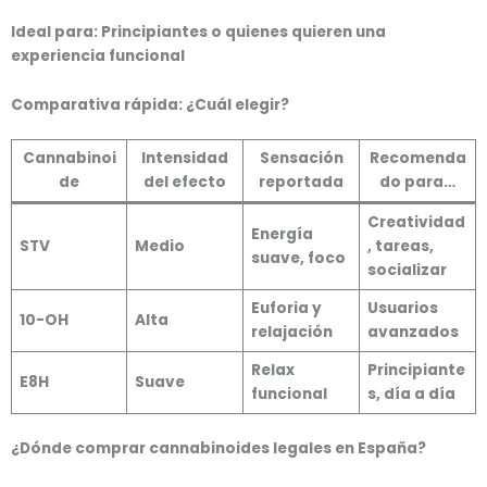
Ideal para:
Principiantes o quienes quieren una
experiencia funcional
Comparativa rápida: ¿Cuál elegir?
Cannabinoi
Intensidad
Sensación
Recomenda
de
del efecto
reportada
do para…
Creatividad
Energía
STV
Medio
, tareas,
suave, foco
socializar
Euforia y
Usuarios
10-OH
Alta
relajación
avanzados
Relax
Principiante
E8H
Suave
funcional
s, día a día
¿Dónde comprar cannabinoides legales en España?