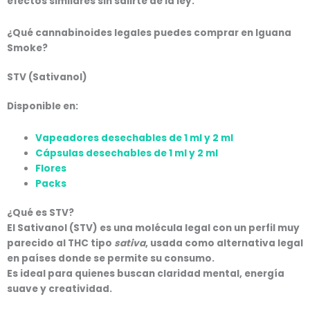
efectos similares sin salirte de la ley
.
¿Qué cannabinoides legales puedes comprar en Iguana
Smoke?
STV (Sativanol)
Disponible en:
Vapeadores desechables de 1 ml y 2 ml
Cápsulas desechables de 1 ml y 2 ml
Flores
Packs
¿Qué es STV?
El
Sativanol (STV)
es una molécula legal con un perfil muy
parecido al THC tipo
sativa
, usada como alternativa legal
en países donde se permite su consumo.
Es ideal para quienes buscan
claridad mental, energía
suave y creatividad
.