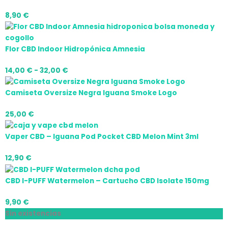
era:
desde
es:
desde
desde
8,90
€
42,50 €.
7,00 €
25,00 €.
14,00 €
21,00 €
hasta
hasta
hasta
15,00 €
32,00 €
75,00 €
Flor CBD Indoor Hidropónica Amnesia
14,00
€
-
32,00
€
Camiseta Oversize Negra Iguana Smoke Logo
25,00
€
Vaper CBD – Iguana Pod Pocket CBD Melon Mint 3ml
12,90
€
CBD I-PUFF Watermelon – Cartucho CBD Isolate 150mg
9,90
€
Sin existencias