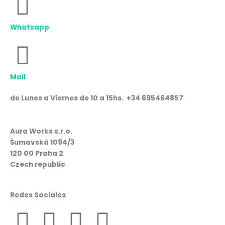
Whatsapp
Mail
de Lunes a Viernes de 10 a 15hs. +34 695464857
Aura Works s.r.o.
Šumavská 1094/3
120 00 Praha 2
Czech republic
Redes Sociales
F
I
W
L