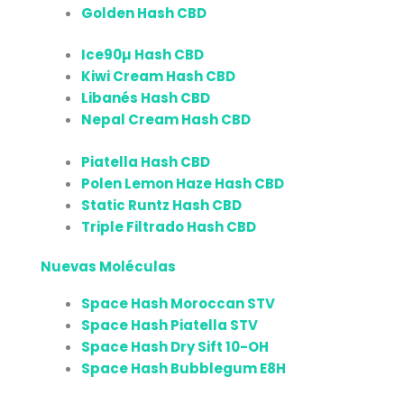
Golden Hash CBD
Ice90µ Hash CBD
Kiwi Cream Hash CBD
Libanés Hash CBD
Nepal Cream Hash CBD
Piatella Hash CBD
Polen Lemon Haze Hash CBD
Static Runtz Hash CBD
Triple Filtrado Hash CBD
Nuevas Moléculas
Space Hash Moroccan STV
Space Hash Piatella STV
Space Hash Dry Sift 10-OH
Space Hash Bubblegum E8H