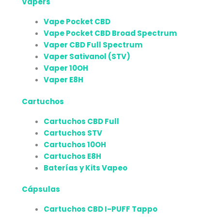
Vapers
Vape Pocket CBD
Vape Pocket CBD Broad Spectrum
Vaper CBD Full Spectrum
Vaper Sativanol (STV)
Vaper 10OH
Vaper E8H
Cartuchos
Cartuchos CBD Full
Cartuchos STV
Cartuchos 10OH
Cartuchos E8H
Baterías y Kits Vapeo
Cápsulas
Cartuchos CBD I-PUFF Tappo