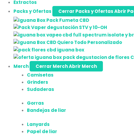
Extractos
Packs y Ofertas
Cerrar Packs y Ofertas
Abrir Pa
Merch
Cerrar Merch
Abrir Merch
Camisetas
Grinders
Sudaderas
Gorras
Bandejas de liar
Lanyards
Papel de liar