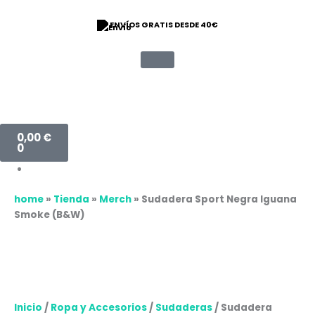
Ir
Sudadera
al
Sport
ENVÍOS GRATIS DESDE 40€
contenido
Negra
Iguana
Smoke
(B&W)
cantidad
Carrito
0,00
€
0
home
»
Tienda
»
Merch
»
Sudadera Sport Negra Iguana
Smoke (B&W)
Inicio
/
Ropa y Accesorios
/
Sudaderas
/ Sudadera