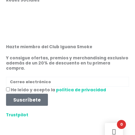
Redes Sociales
F
I
W
L
a
n
h
i
c
s
a
n
Hazte miembro del Club Iguana Smoke
e
t
t
k
Y consigue ofertas, premios y merchandising exclusivo
además de un 20% de descuento en tu primera
compra.
b
a
s
e
Correo
o
g
a
d
electrónico
Aceptación
He leído y acepto la
política de privacidad
o
r
p
i
Suscríbete
k
a
p
n
Trustpilot
0