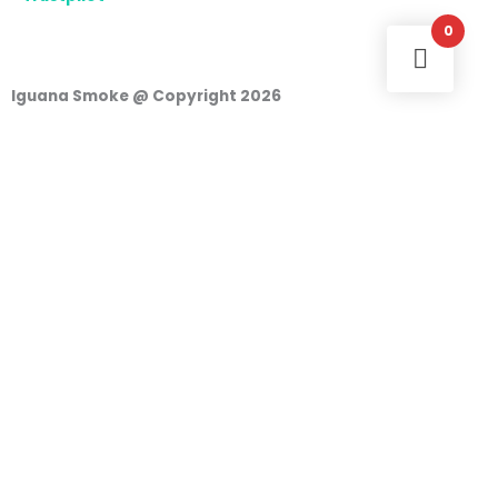
0
Iguana Smoke @ Copyright 2026
Accesso
Nome utente o indirizzo e-mail
Password
Ricordami
Accesso