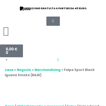
Vai
Sudadera
al
Sport
SPEDIZIONE GRATUITA A PARTIRE DA 40 EURO
contenuto
Negra
Iguana
Smoke
(B&W)
quantità
Carrello
0,00
€
0
casa
»
Negozio
»
Merchandising
»
Felpa Sport Black
Iguana Smoke (B&W)