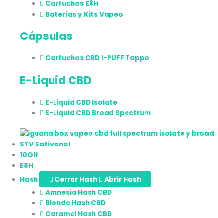
Cartuchos E8H
Baterías y Kits Vapeo
Cápsulas
Cartuchos CBD I-PUFF Tappo
E-Liquid CBD
E-Liquid CBD Isolate
E-Liquid CBD Broad Spectrum
STV Sativanol
10OH
E8H
Hash
Cerrar Hash
Abrir Hash
Amnesia Hash CBD
Blonde Hash CBD
Caramel Hash CBD