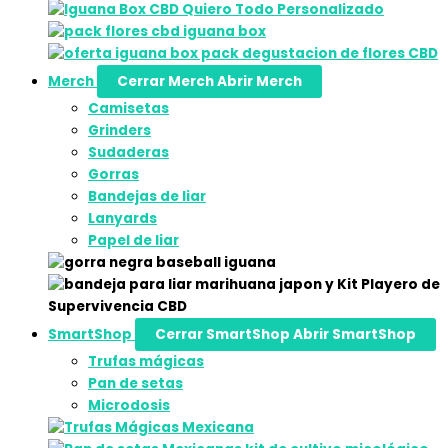
Merch
Cerrar Merch
Abrir Merch
Camisetas
Grinders
Sudaderas
Gorras
Bandejas de liar
Lanyards
Papel de liar
SmartShop
Cerrar SmartShop
Abrir SmartShop
Trufas mágicas
Pan de setas
Microdosis