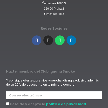
Šumavská 1094/3
120 00 Praha 2
Czech republic
Redes Sociales
F
I
W
L
a
n
h
i
c
s
a
n
e
t
t
k
b
a
s
e
o
g
a
d
o
r
p
i
k
a
p
n
Hazte miembro del Club Iguana Smoke
m
Y consigue ofertas, premios y merchandising exclusivo además
de un 20% de descuento en tu primera compra.
Correo
electrónico
Aceptación
He leído y acepto la
política de privacidad