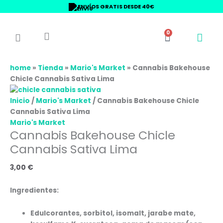
Ir
ENVÍOS GRATIS DESDE 40€
al
contenido
0
Carrito
home
»
Tienda
»
Mario's Market
»
Cannabis Bakehouse
Chicle Cannabis Sativa Lima
Inicio
/
Mario's Market
/ Cannabis Bakehouse Chicle
Cannabis Sativa Lima
Mario's Market
Cannabis Bakehouse Chicle
Cannabis Sativa Lima
3,00
€
Ingredientes:
Edulcorantes, sorbitol, isomalt, jarabe mate,