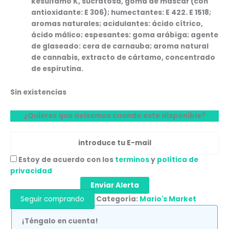
kesulfamo K, sucratosa, goma de mascar (con
antioxidante: E 306); humectantes: E 422. E 1518;
aromas naturales; acidulantes: ácido cítrico,
ácido málico; espesantes: goma arábiga; agente
de glaseado: cera de carnauba; aroma natural
de cannabis, extracto de cártamo, concentrado
de espirutina.
Sin existencias
¿Quieres que avisemos cuando este disponible?
Estoy de acuerdo con los
terminos
y
política de
privacidad
Enviar Alerta
Seguir comprando
Categoría:
Mario's Market
¡Téngalo en cuenta!