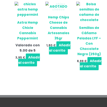
AGOTADO
Hemp Chips
Astra Hemp
Cheese de
Chicle
Cannabis
Semillas de
Cannabis
Artesanales
Cáñamo
Peppermint
35gr
Peladas LYF –
Con
Valorado con
Añadir
1,80
€
Chocolate
5.00
de 5
al carrito
Negro (250g)
Añadir
3,95
€
Añadir
8,99
€
al carrito
al carrito