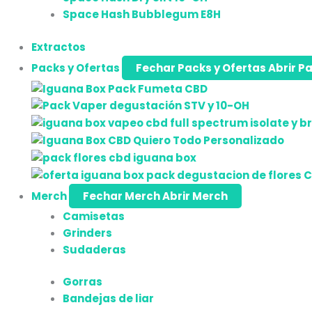
Space Hash Bubblegum E8H
Extractos
Packs y Ofertas
Fechar Packs y Ofertas
Abrir P
Merch
Fechar Merch
Abrir Merch
Camisetas
Grinders
Sudaderas
Gorras
Bandejas de liar