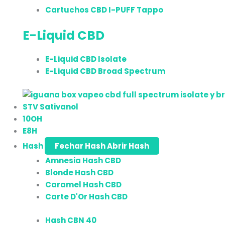
Cartuchos CBD I-PUFF Tappo
E-Liquid CBD
E-Liquid CBD Isolate
E-Liquid CBD Broad Spectrum
STV Sativanol
10OH
E8H
Hash
Fechar Hash
Abrir Hash
Amnesia Hash CBD
Blonde Hash CBD
Caramel Hash CBD
Carte D'Or Hash CBD
Hash CBN 40