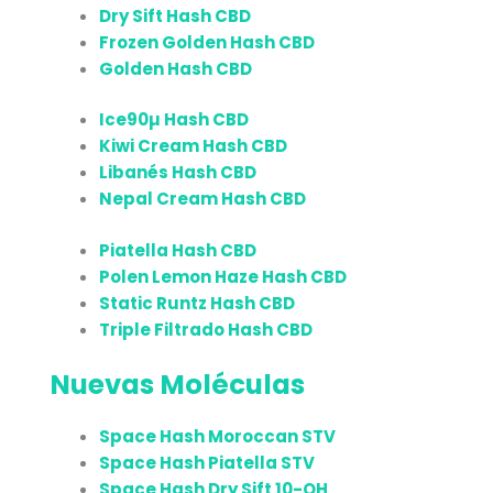
Dry Sift Hash CBD
Frozen Golden Hash CBD
Golden Hash CBD
Ice90µ Hash CBD
Kiwi Cream Hash CBD
Libanés Hash CBD
Nepal Cream Hash CBD
Piatella Hash CBD
Polen Lemon Haze Hash CBD
Static Runtz Hash CBD
Triple Filtrado Hash CBD
Nuevas Moléculas
Space Hash Moroccan STV
Space Hash Piatella STV
Space Hash Dry Sift 10-OH